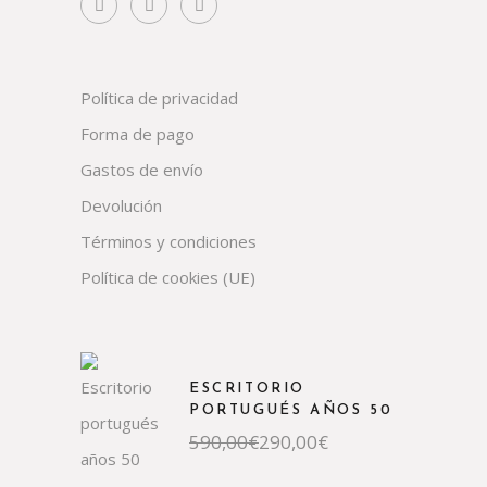
Política de privacidad
Forma de pago
Gastos de envío
Devolución
Términos y condiciones
Política de cookies (UE)
ESCRITORIO
PORTUGUÉS AÑOS 50
El
El
590,00
€
290,00
€
precio
precio
original
actual