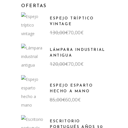
OFERTAS
ESPEJO TRÍPTICO
VINTAGE
El
El
130,00
€
70,00
€
precio
precio
original
actual
era:
es:
LÁMPARA INDUSTRIAL
130,00€.
70,00€.
ANTIGUA
El
El
120,00
€
70,00
€
precio
precio
original
actual
era:
es:
120,00€.
70,00€.
ESPEJO ESPARTO
HECHO A MANO
El
El
85,00
€
60,00
€
precio
precio
original
actual
era:
es:
85,00€.
60,00€.
ESCRITORIO
PORTUGUÉS AÑOS 50