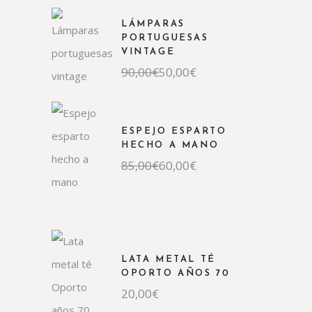
era:
es:
590,00€.
290,00€.
LÁMPARAS
PORTUGUESAS
VINTAGE
El
El
90,00
€
50,00
€
precio
precio
original
actual
era:
es:
90,00€.
50,00€.
ESPEJO ESPARTO
HECHO A MANO
El
El
85,00
€
60,00
€
precio
precio
original
actual
era:
es:
85,00€.
60,00€.
LATA METAL TÉ
OPORTO AÑOS 70
20,00
€