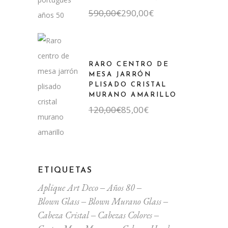
El
El
590,00
€
290,00
€
precio
precio
original
actual
era:
es:
590,00€.
290,00€.
RARO CENTRO DE
MESA JARRÓN
PLISADO CRISTAL
MURANO AMARILLO
El
El
120,00
€
85,00
€
precio
precio
original
actual
era:
es:
120,00€.
85,00€.
ETIQUETAS
Aplique Art Deco
Años 80
Blown Glass
Blown Murano Glass
Cabeza Cristal
Cabezas Colores