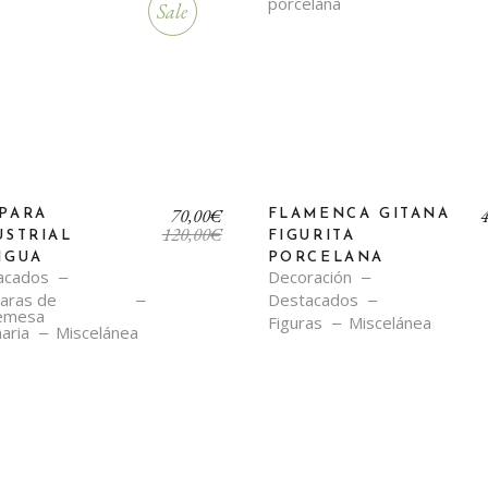
Sale
El
El
70,00
€
PARA
FLAMENCA GITANA
precio
precio
120,00
€
USTRIAL
FIGURITA
original
actual
IGUA
PORCELANA
era:
es:
acados
Decoración
120,00€.
70,00€.
aras de
Destacados
emesa
Figuras
Miscelánea
aria
Miscelánea