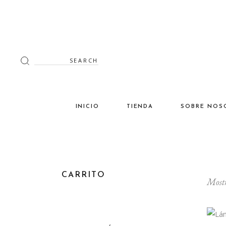
Search
for:
INICIO
TIENDA
SOBRE NOS
Decoración
Luminaria
Mimbre
CARRITO
Mostr
Miscelánea
Mobiliario
Verano en tu terraza