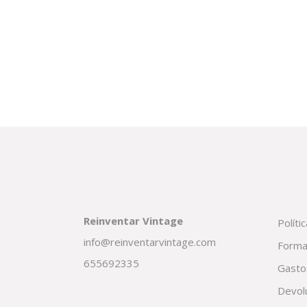
Reinventar Vintage
Políti
info@reinventarvintage.com
Forma
655692335
Gasto
Devol