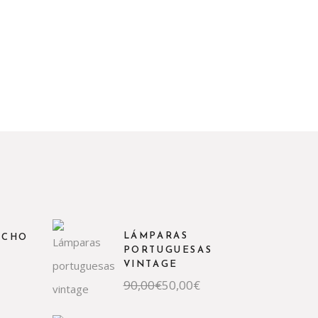
LÁMPARAS
ECHO
PORTUGUESAS
VINTAGE
El
El
90,00
€
50,00
€
precio
precio
original
actual