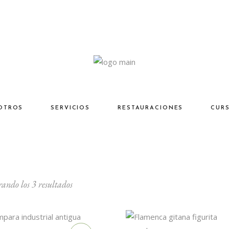
OTROS
SERVICIOS
RESTAURACIONES
CUR
Ordenado
ando los 3 resultados
por
los
últimos