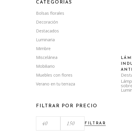
CATEGORÍAS
Bolsas florales
Decoración
Destacados
Luminaria
Mimbre
Miscelánea
LÁM
IND
Mobiliario
ANT
Dest
Muebles con flores
Lámp
Verano en tu terraza
sobr
Lumin
FILTRAR POR PRECIO
FILTRAR
Precio
Precio
mínimo
máximo