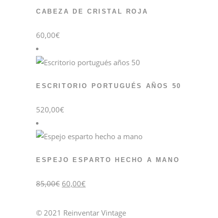
CABEZA DE CRISTAL ROJA
60,00
€
ESCRITORIO PORTUGUÉS AÑOS 50
520,00
€
ESPEJO ESPARTO HECHO A MANO
El
El
85,00
€
60,00
€
precio
precio
original
actual
era:
es:
85,00€.
60,00€.
© 2021 Reinventar Vintage