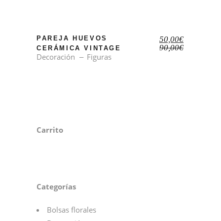
El
El
PAREJA HUEVOS
50,00
€
precio
precio
90,00
€
CERÁMICA VINTAGE
original
actual
Decoración
Figuras
era:
es:
90,00€.
50,00€.
Carrito
Categorías
Bolsas florales