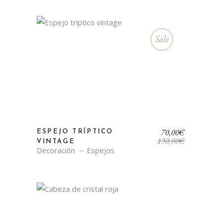
Sale
El
El
70,00
€
ESPEJO TRÍPTICO
precio
precio
130,00
€
VINTAGE
original
actual
Decoración
Espejos
era:
es:
130,00€.
70,00€.