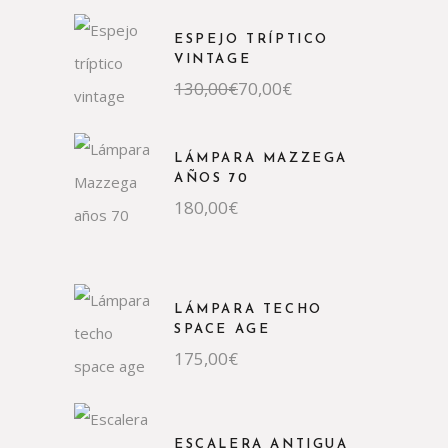
ESPEJO TRÍPTICO
VINTAGE
El
El
130,00
€
70,00
€
precio
precio
original
actual
era:
es:
130,00€.
70,00€.
LÁMPARA MAZZEGA
AÑOS 70
180,00
€
LÁMPARA TECHO
SPACE AGE
175,00
€
ESCALERA ANTIGUA