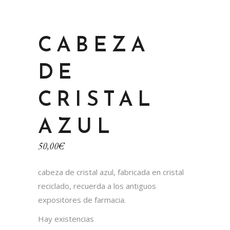
CABEZA
DE
CRISTAL
AZUL
50,00
€
cabeza de cristal azul, fabricada en cristal
reciclado, recuerda a los antiguos
expositores de farmacia.
Hay existencias