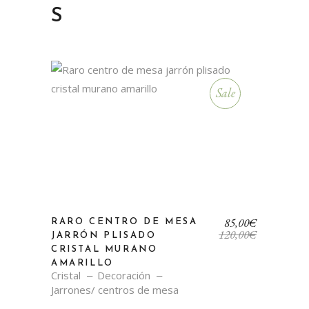
S
Sale
El
El
85,00
€
RARO CENTRO DE MESA
precio
precio
120,00
€
JARRÓN PLISADO
original
actual
CRISTAL MURANO
era:
es:
AMARILLO
120,00€.
85,00€.
Cristal
Decoración
Jarrones/ centros de mesa