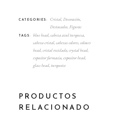
Cristal
,
Decoración
,
CATEGORIES:
Destacados
,
Figuras
blue head
,
cabeza azul turquesa
,
TAGS:
cabeza cristal
,
cabezas colores
,
colours
head
,
cristal reciclado
,
crystal head
,
expositor farmacia
,
expositor head
,
glass head
,
turquoise
PRODUCTOS
RELACIONADO