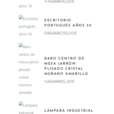
El
El
170,00
€
90,00
€
precio
precio
original
actual
era:
es:
170,00€.
90,00€.
ESCRITORIO
PORTUGUÉS AÑOS 50
El
El
590,00
€
290,00
€
precio
precio
original
actual
era:
es:
590,00€.
290,00€.
RARO CENTRO DE
MESA JARRÓN
PLISADO CRISTAL
MURANO AMARILLO
El
El
120,00
€
85,00
€
precio
precio
original
actual
era:
es:
120,00€.
85,00€.
LÁMPARA INDUSTRIAL