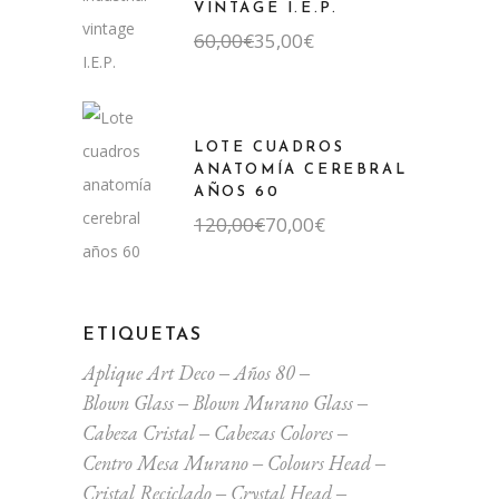
VINTAGE I.E.P.
El
El
60,00
€
35,00
€
precio
precio
original
actual
era:
es:
60,00€.
35,00€.
LOTE CUADROS
ANATOMÍA CEREBRAL
AÑOS 60
El
El
120,00
€
70,00
€
precio
precio
original
actual
era:
es:
120,00€.
70,00€.
ETIQUETAS
Aplique Art Deco
Años 80
Blown Glass
Blown Murano Glass
Cabeza Cristal
Cabezas Colores
Centro Mesa Murano
Colours Head
Cristal Reciclado
Crystal Head