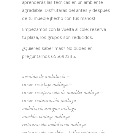
aprenderás las técnicas en un ambiente
agradable. Disfrutarás del antes y después
de tu mueble ¡hecho con tus manos!
Empezamos con la vuelta al cole: reserva
tu plaza, los grupos son reducidos.
¿Quieres saber más? No dudes en
preguntarnos 655692335.
avenida de andalucía
‒
cursos reciclaje málaga
‒
cursos recuperación de muebles málaga
‒
cursos restauración málaga
‒
mobiliario antiguo málaga
‒
muebles vintage málaga
‒
restauración mobiliario málaga
‒
restauración muebles
‒
taller restauración
‒