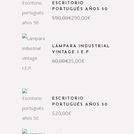
ESCRITORIO
PORTUGUÉS AÑOS 50
El
El
590,00
€
290,00
€
precio
precio
original
actual
era:
es:
590,00€.
290,00€.
LÁMPARA INDUSTRIAL
VINTAGE I.E.P.
El
El
60,00
€
35,00
€
precio
precio
original
actual
era:
es:
60,00€.
35,00€.
ESCRITORIO
PORTUGUÉS AÑOS 50
520,00
€