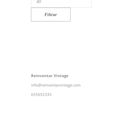
máximo
Filtrar
Reinventar Vintage
info@reinventarvintage.com
655692335