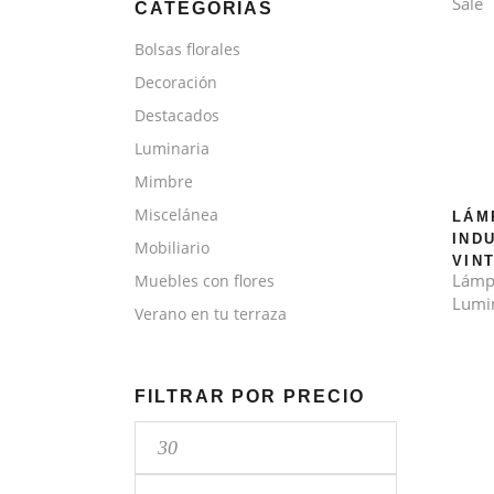
Sale
CATEGORÍAS
Bolsas florales
Decoración
Destacados
Luminaria
Mimbre
Miscelánea
LÁM
IND
Mobiliario
VINT
Lámp
Muebles con flores
Lumi
Verano en tu terraza
FILTRAR POR PRECIO
Precio
mínimo
Precio