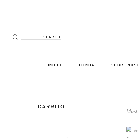
Search
for:
INICIO
TIENDA
SOBRE NOS
Decoración
Luminaria
Mimbre
CARRITO
Mostr
Miscelánea
Mobiliario
Verano en tu terraza