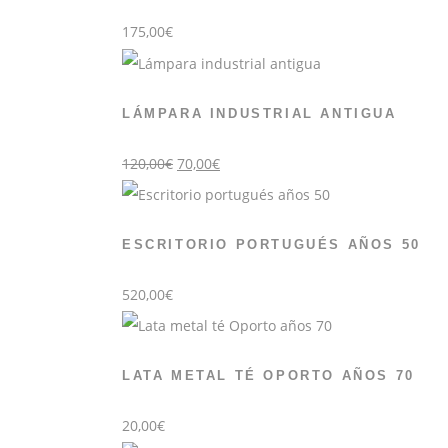
175,00
€
LÁMPARA INDUSTRIAL ANTIGUA
El
El
120,00
€
70,00
€
precio
precio
original
actual
era:
es:
120,00€.
70,00€.
ESCRITORIO PORTUGUÉS AÑOS 50
520,00
€
LATA METAL TÉ OPORTO AÑOS 70
20,00
€