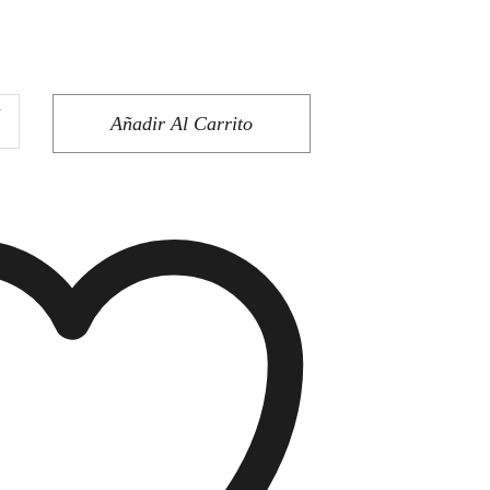
ico quantity
+
Añadir Al Carrito