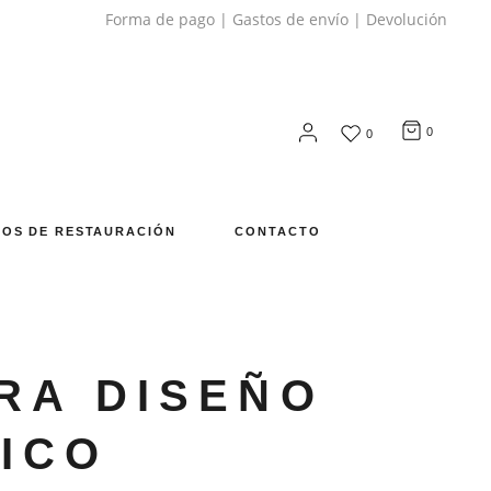
Forma de pago
|
Gastos de envío
|
Devolución
0
0
OS DE RESTAURACIÓN
CONTACTO
RA DISEÑO
ICO