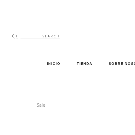
Search
for:
INICIO
TIENDA
SOBRE NOS
Decoración
Luminaria
Mimbre
Sale
Miscelánea
Mobiliario
Verano en tu terraza