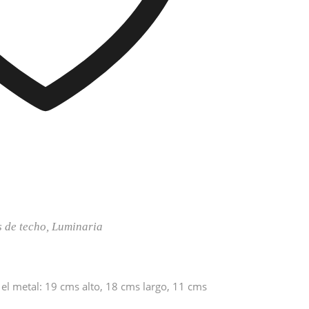
 de techo
,
Luminaria
el metal: 19 cms alto, 18 cms largo, 11 cms