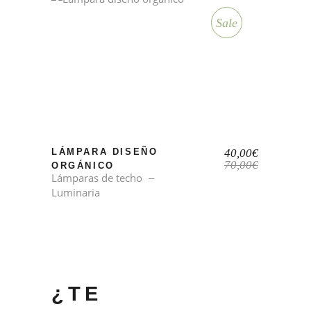
Sale
El
El
LÁMPARA DISEÑO
40,00
€
precio
precio
70,00
€
ORGÁNICO
original
actual
Lámparas de techo
era:
es:
Luminaria
70,00€.
40,00€.
¿TE