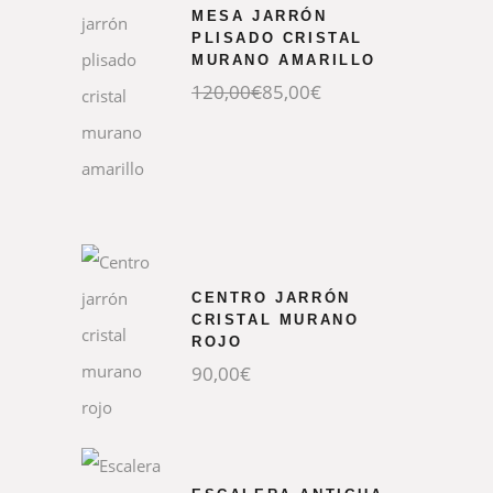
MESA JARRÓN
PLISADO CRISTAL
MURANO AMARILLO
El
El
120,00
€
85,00
€
precio
precio
original
actual
era:
es:
120,00€.
85,00€.
CENTRO JARRÓN
CRISTAL MURANO
ROJO
90,00
€