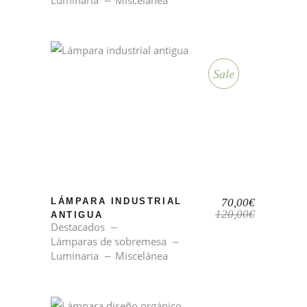
Luminaria
Miscelánea
Sale
El
El
LÁMPARA INDUSTRIAL
70,00
€
precio
precio
120,00
€
ANTIGUA
original
actual
Destacados
era:
es:
Lámparas de sobremesa
120,00€.
70,00€.
Luminaria
Miscelánea