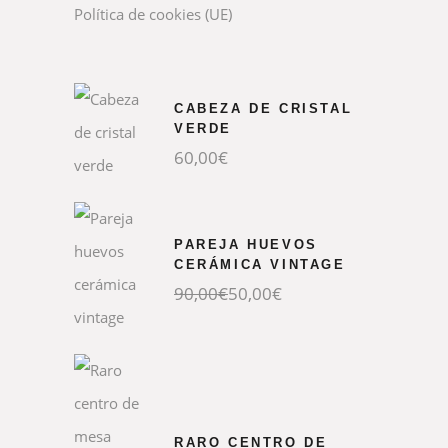
Política de cookies (UE)
CABEZA DE CRISTAL
VERDE
60,00
€
PAREJA HUEVOS
CERÁMICA VINTAGE
El
El
90,00
€
50,00
€
precio
precio
original
actual
era:
es:
90,00€.
50,00€.
RARO CENTRO DE