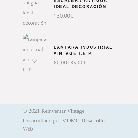
ESCALERA ANTIGUA
IDEAL DECORACIÓN
130,00
€
LÁMPARA INDUSTRIAL
VINTAGE I.E.P.
El
El
60,00
€
35,00
€
precio
precio
original
actual
era:
es:
60,00€.
35,00€.
© 2021 Reinventar Vintage
Desarrollado por
MDMG Desarrollo
Web