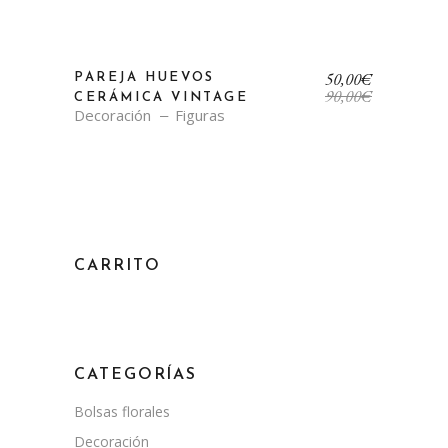
El
El
50,00
€
PAREJA HUEVOS
precio
precio
90,00
€
CERÁMICA VINTAGE
original
actual
Decoración
Figuras
era:
es:
90,00€.
50,00€.
CARRITO
CATEGORÍAS
Bolsas florales
Decoración