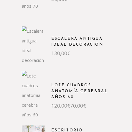
ESCALERA ANTIGUA
IDEAL DECORACIÓN
130,00
€
LOTE CUADROS
ANATOMÍA CEREBRAL
AÑOS 60
El
El
120,00
€
70,00
€
precio
precio
original
actual
era:
es:
120,00€.
70,00€.
ESCRITORIO