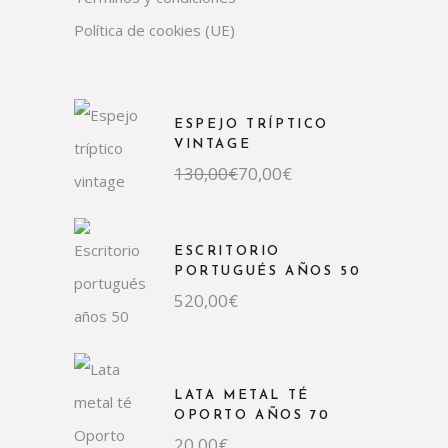
Política de cookies (UE)
ESPEJO TRÍPTICO
VINTAGE
El
El
130,00
€
70,00
€
precio
precio
original
actual
era:
es:
130,00€.
70,00€.
ESCRITORIO
PORTUGUÉS AÑOS 50
520,00
€
LATA METAL TÉ
OPORTO AÑOS 70
20,00
€