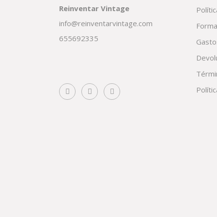
Reinventar Vintage
Políti
info@reinventarvintage.com
Forma
655692335
Gasto
Devol
Térmi
Políti