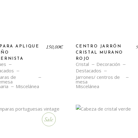
150,00
€
PARA APLIQUE
CENTRO JARRÓN
EÑO
CRISTAL MURANO
ERNISTA
ROJO
ues
Cristal
Decoración
acados
Destacados
aras de
Jarrones/ centros de
emesa
mesa
aria
Miscelánea
Miscelánea
Sale