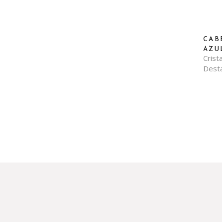
CAB
AZU
Crista
Dest