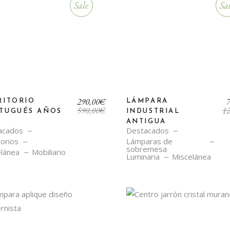
Sale
Sa
El
El
290,00
€
RITORIO
LÁMPARA
precio
precio
590,00
€
12
TUGUÉS AÑOS
INDUSTRIAL
original
actual
ANTIGUA
era:
es:
acados
Destacados
590,00€.
290,00€.
torios
Lámparas de
sobremesa
lánea
Mobiliario
Luminaria
Miscelánea