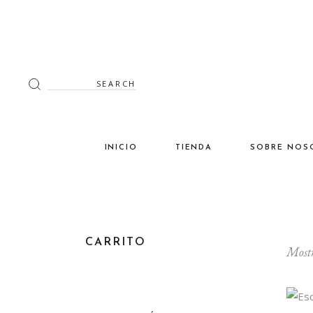
Search
for:
INICIO
TIENDA
SOBRE NOS
Decoración
Luminaria
Mimbre
CARRITO
Mostr
Miscelánea
Mobiliario
Verano en tu terraza