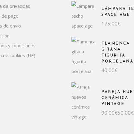
ca de privacidad
LÁMPARA T
 de pago
SPACE AGE
175,00
€
s de envío
ución
FLAMENCA
nos y condiciones
GITANA
ca de cookies (UE)
FIGURITA
PORCELANA
40,00
€
PAREJA HUE
CERÁMICA
VINTAGE
El
El
90,00
€
50,00
€
precio
precio
original
actual
era:
es:
90,00€.
50,00€.