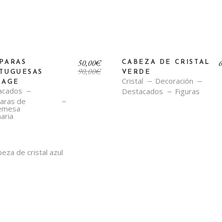
El
El
50,00
€
PARAS
CABEZA DE CRISTAL
precio
precio
90,00
€
TUGUESAS
VERDE
original
actual
Cristal
Decoración
TAGE
era:
es:
acados
Destacados
Figuras
90,00€.
50,00€.
aras de
emesa
aria