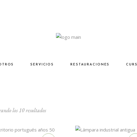
OTROS
SERVICIOS
RESTAURACIONES
CUR
Ordenado
ando los 10 resultados
por
los
últimos