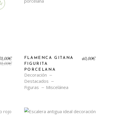
le
El
El
70,00
€
40,00
€
FLAMENCA GITANA
precio
precio
0,00
€
FIGURITA
original
actual
PORCELANA
era:
es:
Decoración
120,00€.
70,00€.
Destacados
Figuras
Miscelánea