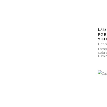
LÁM
POR
VIN
Dest
Lámp
sobr
Lumin