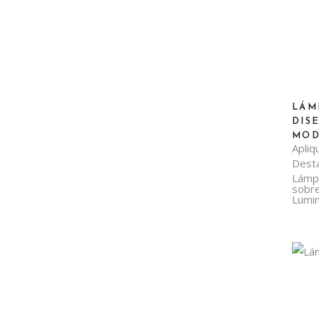
LÁM
DIS
MOD
Apliq
Dest
Lámp
sobr
Lumin