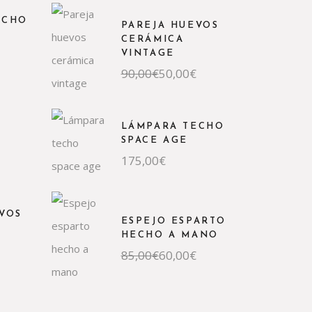
ECHO
PAREJA HUEVOS
CERÁMICA
VINTAGE
El
El
90,00
€
50,00
€
precio
precio
original
actual
era:
es:
90,00€.
50,00€.
LÁMPARA TECHO
SPACE AGE
175,00
€
VOS
ESPEJO ESPARTO
HECHO A MANO
El
El
85,00
€
60,00
€
precio
precio
original
actual
era:
es:
85,00€.
60,00€.