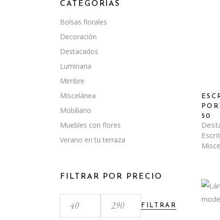
CATEGORÍAS
Bolsas florales
Decoración
Destacados
Luminaria
Mimbre
Miscelánea
ESC
POR
Mobiliario
50
Dest
Muebles con flores
Escri
Verano en tu terraza
Misce
FILTRAR POR PRECIO
FILTRAR
Precio
Precio
mínimo
máximo