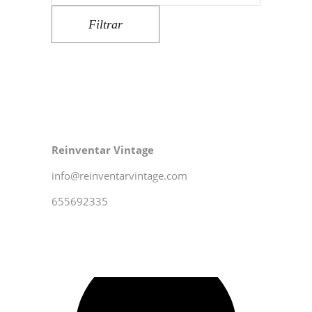
Filtrar
Reinventar Vintage
info@reinventarvintage.com
655692335