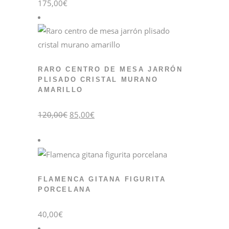
175,00
€
RARO CENTRO DE MESA JARRÓN
PLISADO CRISTAL MURANO
AMARILLO
El
El
120,00
€
85,00
€
precio
precio
original
actual
era:
es:
120,00€.
85,00€.
FLAMENCA GITANA FIGURITA
PORCELANA
40,00
€