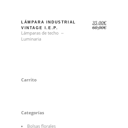
El
El
LÁMPARA INDUSTRIAL
35,00
€
precio
precio
60,00
€
VINTAGE I.E.P.
original
actual
Lámparas de techo
era:
es:
Luminaria
60,00€.
35,00€.
Carrito
Categorías
Bolsas florales