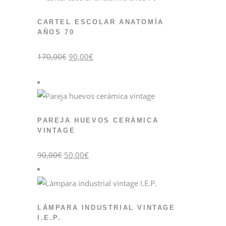
CARTEL ESCOLAR ANATOMÍA
AÑOS 70
El
El
170,00
€
90,00
€
precio
precio
original
actual
era:
es:
170,00€.
90,00€.
PAREJA HUEVOS CERÁMICA
VINTAGE
El
El
90,00
€
50,00
€
precio
precio
original
actual
era:
es:
90,00€.
50,00€.
LÁMPARA INDUSTRIAL VINTAGE
I.E.P.