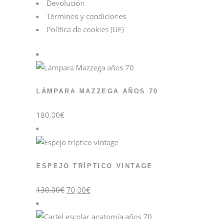
Devolución
Términos y condiciones
Política de cookies (UE)
LÁMPARA MAZZEGA AÑOS 70
180,00
€
ESPEJO TRÍPTICO VINTAGE
El
El
130,00
€
70,00
€
precio
precio
original
actual
era:
es:
130,00€.
70,00€.