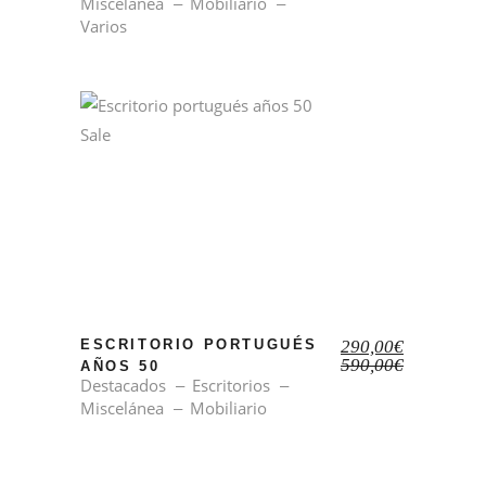
Miscelánea
Mobiliario
Varios
Sale
El
El
ESCRITORIO PORTUGUÉS
290,00
€
precio
precio
590,00
€
AÑOS 50
original
actual
Destacados
Escritorios
era:
es:
Miscelánea
Mobiliario
590,00€.
290,00€.