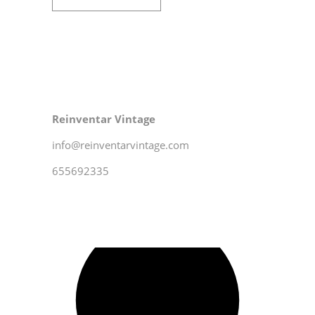
Reinventar Vintage
info@reinventarvintage.com
655692335