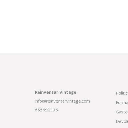
Reinventar Vintage
Políti
info@reinventarvintage.com
Forma
655692335
Gasto
Devol