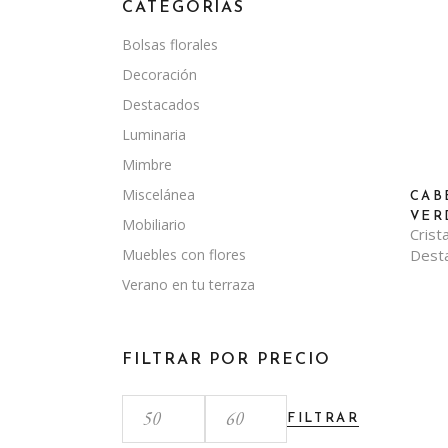
CATEGORÍAS
Bolsas florales
Decoración
Destacados
Luminaria
Mimbre
Miscelánea
CAB
VER
Mobiliario
Crista
Muebles con flores
Dest
Verano en tu terraza
FILTRAR POR PRECIO
FILTRAR
Precio
Precio
mínimo
máximo