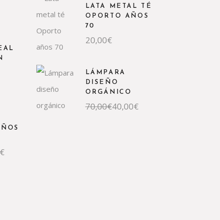
LATA METAL TÉ
OPORTO AÑOS
70
20,00
€
EAL
N
LÁMPARA
DISEÑO
ORGÁNICO
El
El
70,00
€
40,00
€
precio
precio
original
actual
AÑOS
era:
es:
70,00€.
40,00€.
€