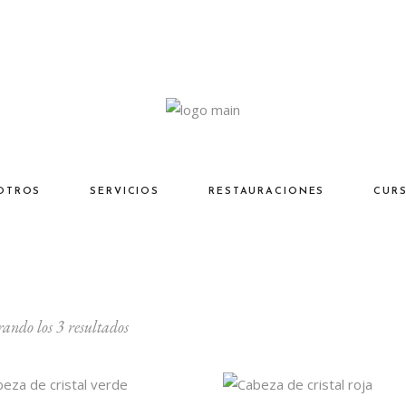
OTROS
SERVICIOS
RESTAURACIONES
CUR
Ordenado
ando los 3 resultados
por
los
últimos