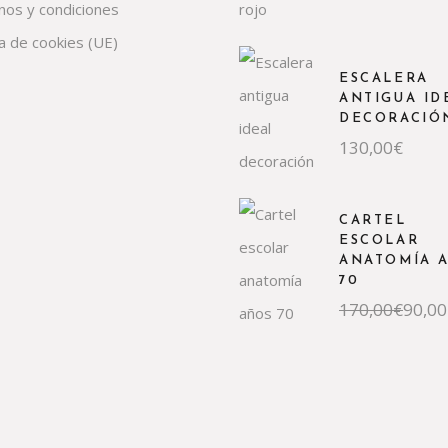
nos y condiciones
ca de cookies (UE)
ESCALERA
ANTIGUA ID
DECORACIÓ
130,00
€
CARTEL
ESCOLAR
ANATOMÍA 
70
El
El
170,00
€
90,00
precio
precio
original
actual
era:
es:
170,00€.
90,00€.