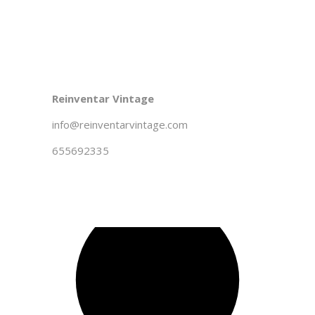
Reinventar Vintage
info@reinventarvintage.com
655692335