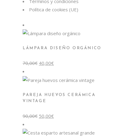
Términos y condiciones
Política de cookies (UE)
LÁMPARA DISEÑO ORGÁNICO
El
El
70,00
€
40,00
€
precio
precio
original
actual
era:
es:
70,00€.
40,00€.
PAREJA HUEVOS CERÁMICA
VINTAGE
El
El
90,00
€
50,00
€
precio
precio
original
actual
era:
es:
90,00€.
50,00€.