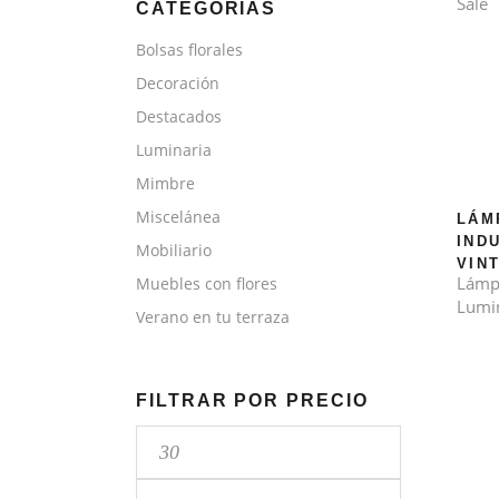
Sale
CATEGORÍAS
Bolsas florales
Decoración
Destacados
Luminaria
Mimbre
Miscelánea
LÁM
IND
Mobiliario
VINT
Lámp
Muebles con flores
Lumi
Verano en tu terraza
FILTRAR POR PRECIO
Precio
mínimo
Precio