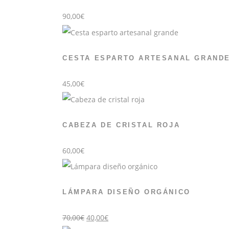
90,00
€
CESTA ESPARTO ARTESANAL GRAND
45,00
€
CABEZA DE CRISTAL ROJA
60,00
€
LÁMPARA DISEÑO ORGÁNICO
El
El
70,00
€
40,00
€
precio
precio
original
actual