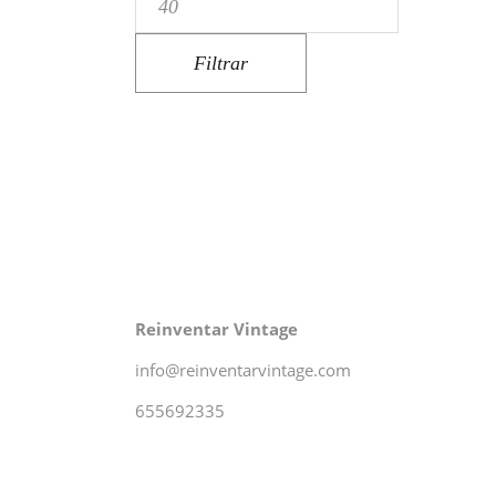
máximo
Filtrar
Reinventar Vintage
info@reinventarvintage.com
655692335