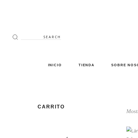
Search
for:
INICIO
TIENDA
SOBRE NOS
Decoración
Luminaria
Mimbre
CARRITO
Mostr
Miscelánea
Mobiliario
Verano en tu terraza