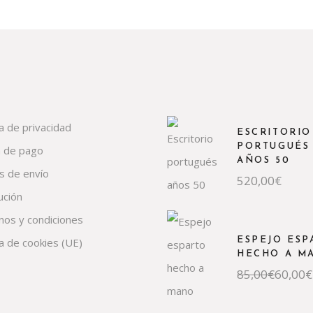
ca de privacidad
ESCRITORIO
PORTUGUÉS
 de pago
AÑOS 50
s de envío
520,00
€
ución
nos y condiciones
ESPEJO ESP
ca de cookies (UE)
HECHO A M
El
El
85,00
€
60,00
€
precio
precio
original
actual
era:
es: