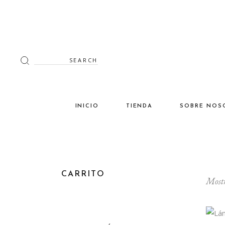
Search
for:
INICIO
TIENDA
SOBRE NOS
Decoración
Luminaria
Mimbre
CARRITO
Mostr
Miscelánea
Mobiliario
Verano en tu terraza