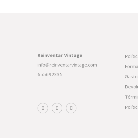
Reinventar Vintage
Políti
info@reinventarvintage.com
Forma
655692335
Gasto
Devol
Térmi
Políti