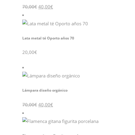
El
El
70,00
€
40,00
€
precio
precio
original
actual
era:
es:
70,00€.
40,00€.
Lata metal té Oporto años 70
20,00
€
Lámpara diseño orgánico
El
El
70,00
€
40,00
€
precio
precio
original
actual
era:
es:
70,00€.
40,00€.