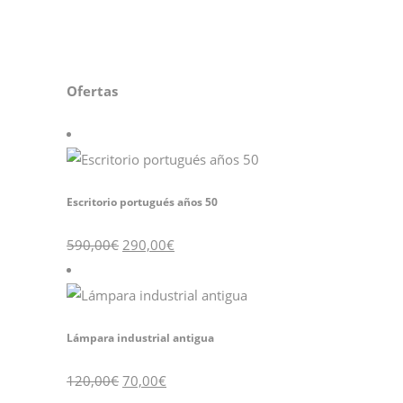
Ofertas
Escritorio portugués años 50
El
El
590,00
€
290,00
€
precio
precio
original
actual
era:
es:
590,00€.
290,00€.
Lámpara industrial antigua
El
El
120,00
€
70,00
€
precio
precio
original
actual