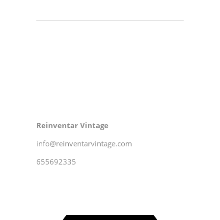
Reinventar Vintage
info@reinventarvintage.com
655692335