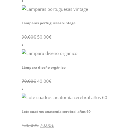
era:
es:
120,00€.
70,00€.
Lámparas portuguesas vintage
El
El
90,00
€
50,00
€
precio
precio
original
actual
era:
es:
90,00€.
50,00€.
Lámpara diseño orgánico
El
El
70,00
€
40,00
€
precio
precio
original
actual
era:
es:
70,00€.
40,00€.
Lote cuadros anatomía cerebral años 60
El
El
120,00
€
70,00
€
precio
precio