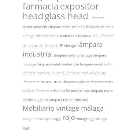
farmacia
expositor
head
glass head
l
lámpara
cristal caramelo
lámpara cristal murano
lámpara cromada
vintage
lámpara estilo modernista
lámpara I.E.P.
lámpara
lámpara
iep industrial
lámpara IEP vintage
industrial
lámpara italiana vintage
lámpara
mazzega
lámpara metal modernista
lámpara metal techo
lámpara metálica industrial
lámpara metálica vintage
lámpara oficio industrial
lámpara orgánica
lámpara techo
antigua
lámpara techo diseño modernista
lámpara techo
diseño orgánico
lámpara techo industrial
Mobiliario vintage málaga
rojo
pareja huevos
pink eggs
vintage egg
vintage
eggs