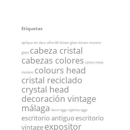
original
actual
era:
es:
120,00€.
70,00€.
Etiquetas
aplique art deco
años 80
blown glass
blown murano
cabeza cristal
glass
cabezas colores
centro mesa
colours head
murano
cristal reciclado
crystal head
decoración vintage
málaga
decor eggs
eighties eggs
escritorio antiguo
escritorio
expositor
vintage