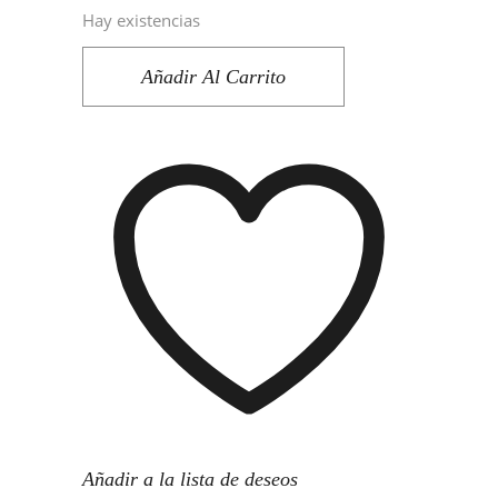
precio
precio
Hay existencias
original
actual
era:
es:
120,00€.
85,00€.
Añadir Al Carrito
Añadir a la lista de deseos