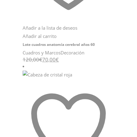
Añadir a la lista de deseos
Añadir al carrito
Lote cuadros anatomía cerebral años 60
Cuadros y Marcos
Decoración
El
El
120,00
€
70,00
€
precio
precio
original
actual
era:
es:
120,00€.
70,00€.