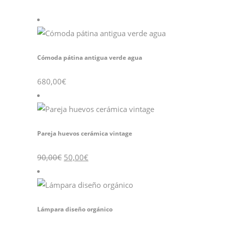
Cómoda pátina antigua verde agua
680,00
€
Pareja huevos cerámica vintage
El
El
90,00
€
50,00
€
precio
precio
original
actual
era:
es:
90,00€.
50,00€.
Lámpara diseño orgánico