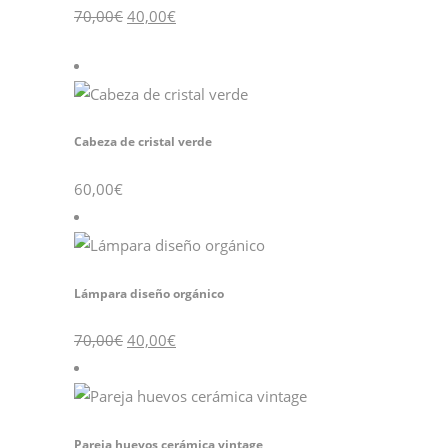
El
El
70,00
€
40,00
€
precio
precio
original
actual
era:
es:
70,00€.
40,00€.
Cabeza de cristal verde
60,00
€
Lámpara diseño orgánico
El
El
70,00
€
40,00
€
precio
precio
original
actual
era:
es:
70,00€.
40,00€.
Pareja huevos cerámica vintage