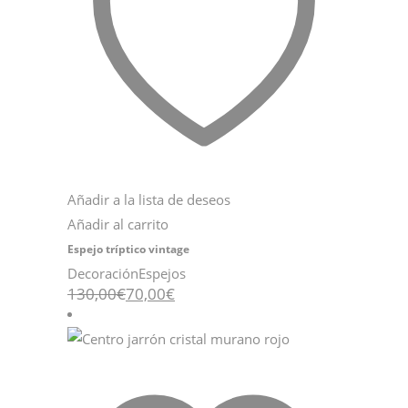
Añadir a la lista de deseos
Añadir al carrito
Espejo tríptico vintage
Decoración
Espejos
El
El
130,00
€
70,00
€
precio
precio
original
actual
era:
es:
130,00€.
70,00€.