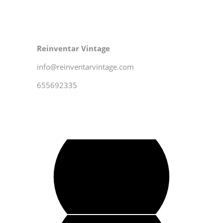
Reinventar Vintage
info@reinventarvintage.com
655692335