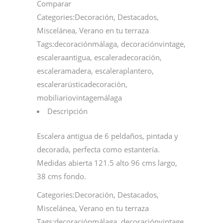
Comparar
Categories:
Decoración
,
Destacados
,
Miscelánea
,
Verano en tu terraza
Tags:
decoraciónmálaga
,
decoraciónvintage
,
escaleraantigua
,
escaleradecoración
,
escaleramadera
,
escaleraplantero
,
escalerarústicadecoración
,
mobiliariovintagemálaga
Descripción
Escalera antigua de 6 peldaños, pintada y
decorada, perfecta como estantería.
Medidas abierta 121.5 alto 96 cms largo,
38 cms fondo.
Categories:
Decoración
,
Destacados
,
Miscelánea
,
Verano en tu terraza
Tags:
decoraciónmálaga
,
decoraciónvintage
,