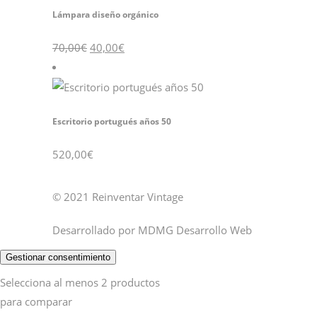
Lámpara diseño orgánico
El
El
70,00
€
40,00
€
precio
precio
original
actual
era:
es:
70,00€.
40,00€.
Escritorio portugués años 50
520,00
€
© 2021 Reinventar Vintage
Desarrollado por
MDMG Desarrollo Web
Gestionar consentimiento
Selecciona al menos 2 productos
para comparar