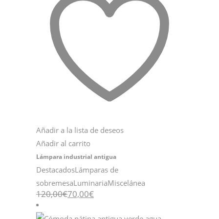
Añadir a la lista de deseos
Añadir al carrito
Lámpara industrial antigua
Destacados
Lámparas de
sobremesa
Luminaria
Miscelánea
El
El
120,00
€
70,00
€
precio
precio
original
actual
era:
es: