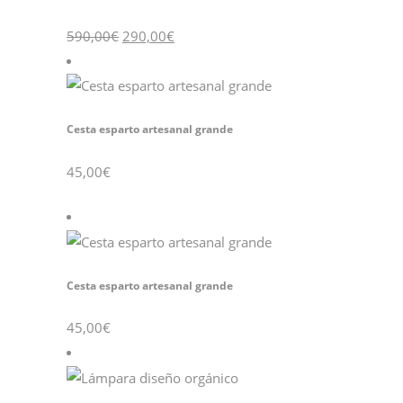
El
El
590,00
€
290,00
€
precio
precio
original
actual
era:
es:
590,00€.
290,00€.
Cesta esparto artesanal grande
45,00
€
Cesta esparto artesanal grande
45,00
€