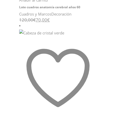
Añadir al carrito
Lote cuadros anatomía cerebral años 60
Cuadros y Marcos
Decoración
El
El
120,00
€
70,00
€
precio
precio
original
actual
era:
es:
120,00€.
70,00€.