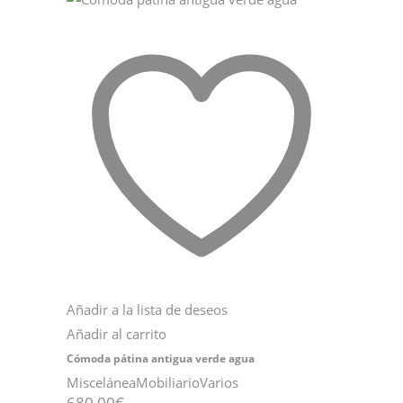
120,00€.
70,00€.
Añadir a la lista de deseos
Añadir al carrito
Cómoda pátina antigua verde agua
Miscelánea
Mobiliario
Varios
680,00
€