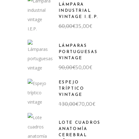
LÁMPARA
INDUSTRIAL
VINTAGE I.E.P.
El
El
60,00
€
35,00
€
precio
precio
original
actual
era:
es:
60,00€.
35,00€.
LÁMPARAS
PORTUGUESAS
VINTAGE
El
El
90,00
€
50,00
€
precio
precio
original
actual
era:
es:
ESPEJO
90,00€.
50,00€.
TRÍPTICO
VINTAGE
El
El
130,00
€
70,00
€
precio
precio
original
actual
era:
es:
LOTE CUADROS
130,00€.
70,00€.
ANATOMÍA
CEREBRAL