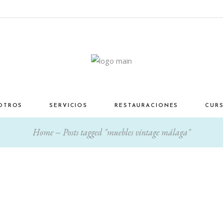
OTROS
SERVICIOS
RESTAURACIONES
CUR
Home
Posts tagged "muebles vintage málaga"