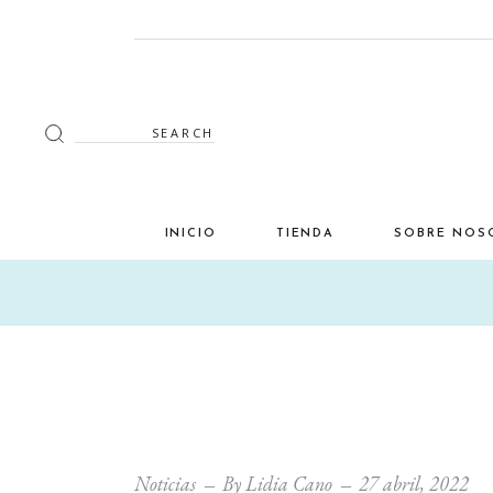
Search
for:
INICIO
TIENDA
SOBRE NOS
Decoración
Luminaria
Mimbre
Miscelánea
Mobiliario
Noticias
By
Lidia Cano
27 abril, 2022
Verano en tu terraza