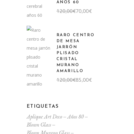
AÑOS 60
El
El
120,00
€
70,00
€
precio
precio
original
actual
era:
es:
120,00€.
70,00€.
RARO CENTRO
DE MESA
JARRÓN
PLISADO
CRISTAL
MURANO
AMARILLO
El
El
120,00
€
85,00
€
precio
precio
original
actual
era:
es:
120,00€.
85,00€.
ETIQUETAS
Aplique Art Deco
Años 80
Blown Glass
Blown Murano Glass