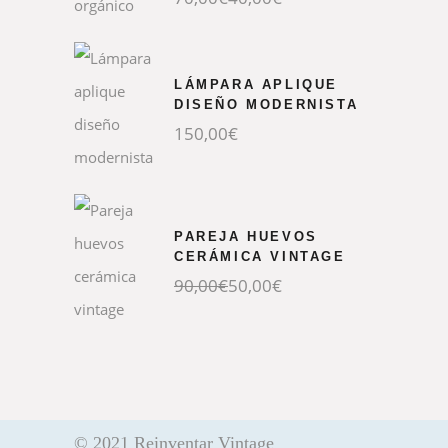
precio
precio
original
actual
era:
es:
70,00€.
40,00€.
LÁMPARA APLIQUE
DISEÑO MODERNISTA
150,00
€
PAREJA HUEVOS
CERÁMICA VINTAGE
El
El
90,00
€
50,00
€
precio
precio
original
actual
era:
es:
90,00€.
50,00€.
© 2021 Reinventar Vintage