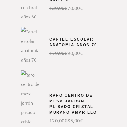
El
El
120,00
€
70,00
€
precio
precio
original
actual
era:
es:
120,00€.
70,00€.
CARTEL ESCOLAR
ANATOMÍA AÑOS 70
El
El
170,00
€
90,00
€
precio
precio
original
actual
era:
es:
170,00€.
90,00€.
RARO CENTRO DE
MESA JARRÓN
PLISADO CRISTAL
MURANO AMARILLO
El
El
120,00
€
85,00
€
precio
precio