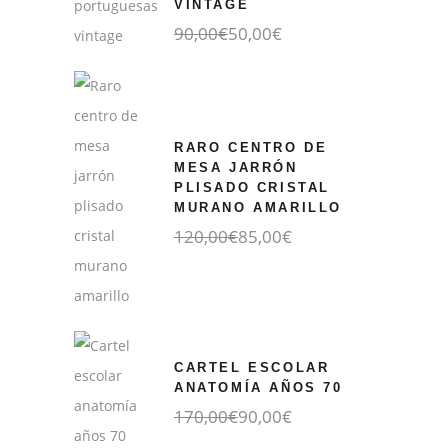
VINTAGE
El
El
90,00
€
50,00
€
precio
precio
original
actual
era:
es:
90,00€.
50,00€.
RARO CENTRO DE
MESA JARRÓN
PLISADO CRISTAL
MURANO AMARILLO
El
El
120,00
€
85,00
€
precio
precio
original
actual
era:
es:
120,00€.
85,00€.
CARTEL ESCOLAR
ANATOMÍA AÑOS 70
El
El
170,00
€
90,00
€
precio
precio