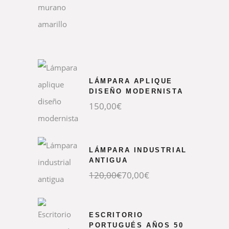
original
actual
era:
es:
120,00€.
85,00€.
LÁMPARA APLIQUE
DISEÑO MODERNISTA
150,00
€
LÁMPARA INDUSTRIAL
ANTIGUA
El
El
120,00
€
70,00
€
precio
precio
original
actual
era:
es:
120,00€.
70,00€.
ESCRITORIO
PORTUGUÉS AÑOS 50