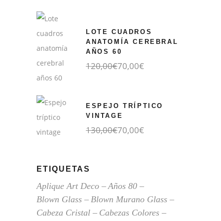
original
actual
era:
es:
170,00€.
90,00€.
LOTE CUADROS
ANATOMÍA CEREBRAL
AÑOS 60
El
El
120,00
€
70,00
€
precio
precio
original
actual
era:
es:
120,00€.
70,00€.
ESPEJO TRÍPTICO
VINTAGE
El
El
130,00
€
70,00
€
precio
precio
original
actual
era:
es:
130,00€.
70,00€.
ETIQUETAS
Aplique Art Deco
Años 80
Blown Glass
Blown Murano Glass
Cabeza Cristal
Cabezas Colores