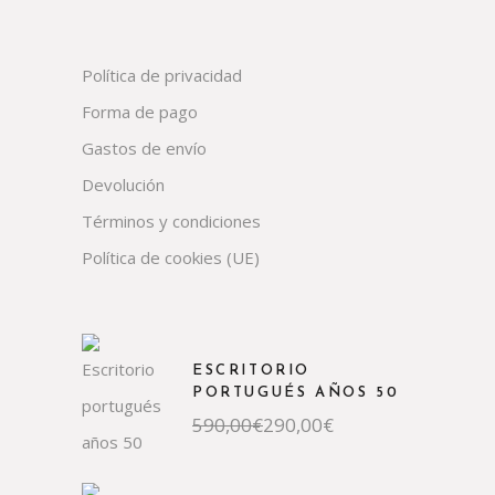
Política de privacidad
Forma de pago
Gastos de envío
Devolución
Términos y condiciones
Política de cookies (UE)
ESCRITORIO
PORTUGUÉS AÑOS 50
El
El
590,00
€
290,00
€
precio
precio
original
actual
era:
es: