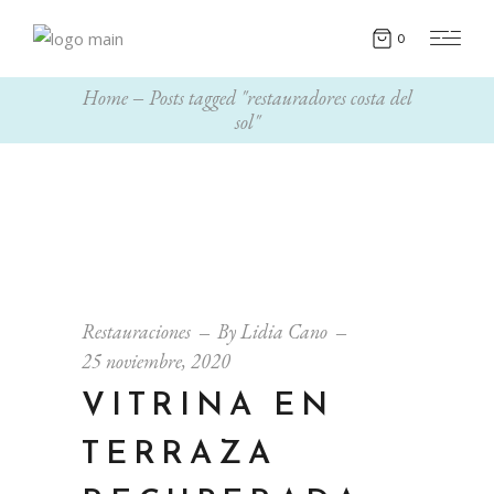
0
Home
Posts tagged "restauradores costa del
sol"
Restauraciones
By
Lidia Cano
25 noviembre, 2020
VITRINA EN
TERRAZA