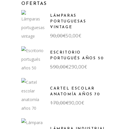
OFERTAS
LÁMPARAS
PORTUGUESAS
VINTAGE
El
El
90,00
€
50,00
€
precio
precio
original
actual
era:
es:
ESCRITORIO
90,00€.
50,00€.
PORTUGUÉS AÑOS 50
El
El
590,00
€
290,00
€
precio
precio
original
actual
era:
es:
590,00€.
290,00€.
CARTEL ESCOLAR
ANATOMÍA AÑOS 70
El
El
170,00
€
90,00
€
precio
precio
original
actual
era:
es:
170,00€.
90,00€.
LÁMPARA INDUSTRIAL