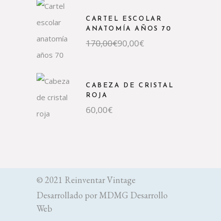
CARTEL ESCOLAR
ANATOMÍA AÑOS 70
El
El
170,00
€
90,00
€
precio
precio
original
actual
era:
es:
170,00€.
90,00€.
CABEZA DE CRISTAL
ROJA
60,00
€
© 2021 Reinventar Vintage
Desarrollado por
MDMG Desarrollo
Web