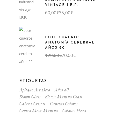
VINTAGE I.E.P.
El
El
60,00
€
35,00
€
precio
precio
original
actual
era:
es:
60,00€.
35,00€.
LOTE CUADROS
ANATOMÍA CEREBRAL
AÑOS 60
El
El
120,00
€
70,00
€
precio
precio
original
actual
era:
es:
120,00€.
70,00€.
ETIQUETAS
Aplique Art Deco
Años 80
Blown Glass
Blown Murano Glass
Cabeza Cristal
Cabezas Colores
Centro Mesa Murano
Colours Head