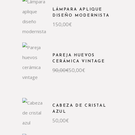
590,00€.
290,00€.
LÁMPARA APLIQUE
DISEÑO MODERNISTA
150,00
€
PAREJA HUEVOS
CERÁMICA VINTAGE
El
El
90,00
€
50,00
€
precio
precio
original
actual
era:
es:
90,00€.
50,00€.
CABEZA DE CRISTAL
AZUL
50,00
€