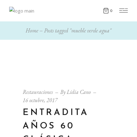
0
Home
Posts tagged "mueble verde agua"
Restauraciones
By
Lidia Cano
16 octubre, 2017
ENTRADITA
AÑOS 60