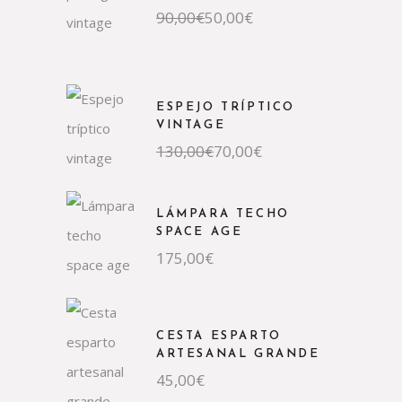
El
El
90,00
€
50,00
€
precio
precio
original
actual
era:
es:
90,00€.
50,00€.
ESPEJO TRÍPTICO
VINTAGE
El
El
130,00
€
70,00
€
precio
precio
original
actual
era:
es:
130,00€.
70,00€.
LÁMPARA TECHO
SPACE AGE
175,00
€
CESTA ESPARTO
ARTESANAL GRANDE
45,00
€