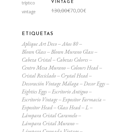
VINTAGE
El
El
130,00
€
70,00
€
precio
precio
original
actual
era:
es:
130,00€.
70,00€.
ETIQUETAS
Aplique Art Deco
Años 80
Blown Glass
Blown Murano Glass
Cabeza Cristal
Cabezas Colores
Centro Mesa Murano
Colours Head
Cristal Reciclado
Crystal Head
Decoración Vintage Málaga
Decor Eggs
Eighties Eggs
Escritorio Antiguo
Escritorio Vintage
Expositor Farmacia
Expositor Head
Glass Head
L
Lámpara Cristal Caramelo
Lámpara Cristal Murano
Lámpara Cromada Vintage