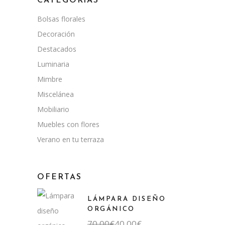
CATEGORÍAS
Bolsas florales
Decoración
Destacados
Luminaria
Mimbre
Miscelánea
Mobiliario
Muebles con flores
Verano en tu terraza
OFERTAS
LÁMPARA DISEÑO
ORGÁNICO
El
El
70,00
€
40,00
€