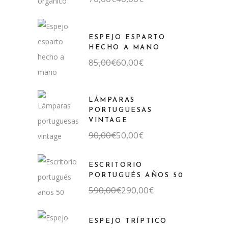
precio
precio
original
actual
era:
es:
70,00€.
40,00€.
ESPEJO ESPARTO
HECHO A MANO
El
El
85,00
€
60,00
€
precio
precio
original
actual
era:
es:
85,00€.
60,00€.
LÁMPARAS
PORTUGUESAS
VINTAGE
El
El
90,00
€
50,00
€
precio
precio
original
actual
era:
es:
ESCRITORIO
90,00€.
50,00€.
PORTUGUÉS AÑOS 50
El
El
590,00
€
290,00
€
precio
precio
original
actual
era:
es:
ESPEJO TRÍPTICO
590,00€.
290,00€.