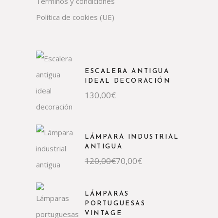
Términos y condiciones
Política de cookies (UE)
ESCALERA ANTIGUA
IDEAL DECORACIÓN
130,00
€
LÁMPARA INDUSTRIAL
ANTIGUA
El
El
120,00
€
70,00
€
precio
precio
original
actual
era:
es:
120,00€.
70,00€.
LÁMPARAS
PORTUGUESAS
VINTAGE