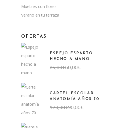
Muebles con flores
Verano en tu terraza
OFERTAS
ESPEJO ESPARTO
HECHO A MANO
El
El
85,00
€
60,00
€
precio
precio
original
actual
era:
es:
85,00€.
60,00€.
CARTEL ESCOLAR
ANATOMÍA AÑOS 70
El
El
170,00
€
90,00
€
precio
precio
original
actual
era:
es:
170,00€.
90,00€.