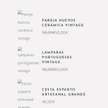
PAREJA HUEVOS
CERÁMICA VINTAGE
El
El
90,00
€
50,00
€
precio
precio
original
actual
era:
es:
90,00€.
50,00€.
LÁMPARAS
PORTUGUESAS
VINTAGE
El
El
90,00
€
50,00
€
precio
precio
original
actual
era:
es:
90,00€.
50,00€.
CESTA ESPARTO
ARTESANAL GRANDE
45,00
€