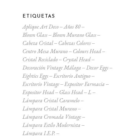
120,00€.
85,00€.
ETIQUETAS
Aplique Art Deco
Años 80
Blown Glass
Blown Murano Glass
Cabeza Cristal
Cabezas Colores
Centro Mesa Murano
Colours Head
Cristal Reciclado
Crystal Head
Decoración Vintage Málaga
Decor Eggs
Eighties Eggs
Escritorio Antiguo
Escritorio Vintage
Expositor Farmacia
Expositor Head
Glass Head
L
Lámpara Cristal Caramelo
Lámpara Cristal Murano
Lámpara Cromada Vintage
Lámpara Estilo Modernista
Lámpara I.E.P.