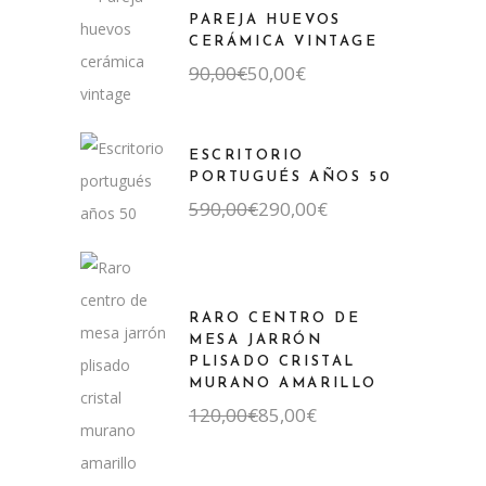
PAREJA HUEVOS
CERÁMICA VINTAGE
El
El
90,00
€
50,00
€
precio
precio
original
actual
era:
es:
90,00€.
50,00€.
ESCRITORIO
PORTUGUÉS AÑOS 50
El
El
590,00
€
290,00
€
precio
precio
original
actual
era:
es:
590,00€.
290,00€.
RARO CENTRO DE
MESA JARRÓN
PLISADO CRISTAL
MURANO AMARILLO
El
El
120,00
€
85,00
€
precio
precio
original
actual
era:
es: