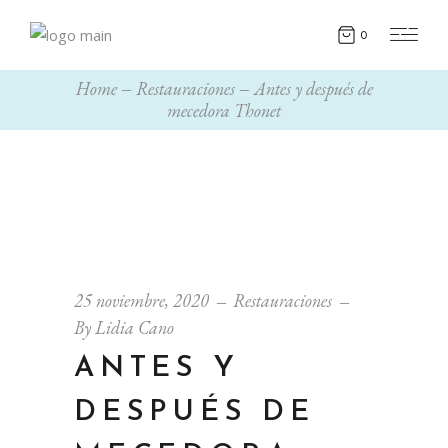
0
Home
Restauraciones
Antes y después de
mecedora Thonet
25 noviembre, 2020
Restauraciones
By
Lidia Cano
ANTES Y
DESPUÉS DE