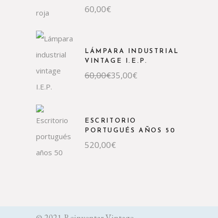
60,00
€
LÁMPARA INDUSTRIAL
VINTAGE I.E.P.
El
El
60,00
€
35,00
€
precio
precio
original
actual
era:
es:
60,00€.
35,00€.
ESCRITORIO
PORTUGUÉS AÑOS 50
520,00
€
© 2021 Reinventar Vintage