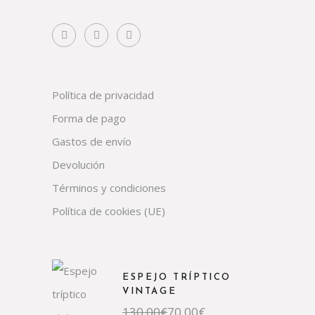
Política de privacidad
Forma de pago
Gastos de envío
Devolución
Términos y condiciones
Política de cookies (UE)
ESPEJO TRÍPTICO
VINTAGE
El
El
130,00
€
70,00
€