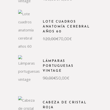
precio
precio
original
actual
era:
es:
130,00€.
70,00€.
LOTE CUADROS
ANATOMÍA CEREBRAL
AÑOS 60
El
El
120,00
€
70,00
€
precio
precio
original
actual
era:
es:
120,00€.
70,00€.
LÁMPARAS
PORTUGUESAS
VINTAGE
El
El
90,00
€
50,00
€
precio
precio
original
actual
era:
es:
90,00€.
50,00€.
CABEZA DE CRISTAL
ROJA