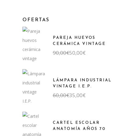
OFERTAS
PAREJA HUEVOS
CERÁMICA VINTAGE
El
El
90,00
€
50,00
€
precio
precio
original
actual
era:
es:
90,00€.
50,00€.
LÁMPARA INDUSTRIAL
VINTAGE I.E.P.
El
El
60,00
€
35,00
€
precio
precio
original
actual
era:
es:
60,00€.
35,00€.
CARTEL ESCOLAR
ANATOMÍA AÑOS 70