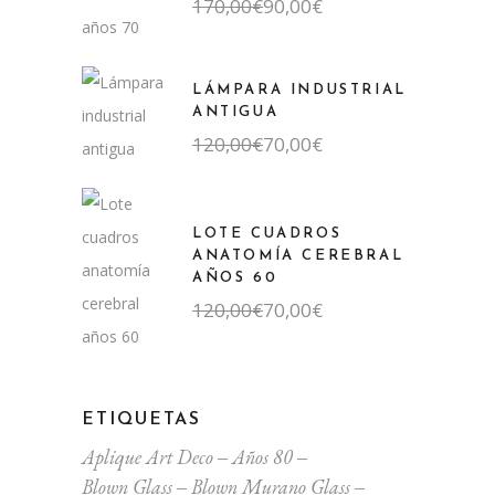
El
El
170,00
€
90,00
€
precio
precio
original
actual
era:
es:
170,00€.
90,00€.
LÁMPARA INDUSTRIAL
ANTIGUA
El
El
120,00
€
70,00
€
precio
precio
original
actual
era:
es:
120,00€.
70,00€.
LOTE CUADROS
ANATOMÍA CEREBRAL
AÑOS 60
El
El
120,00
€
70,00
€
precio
precio
original
actual
era:
es:
120,00€.
70,00€.
ETIQUETAS
Aplique Art Deco
Años 80
Blown Glass
Blown Murano Glass