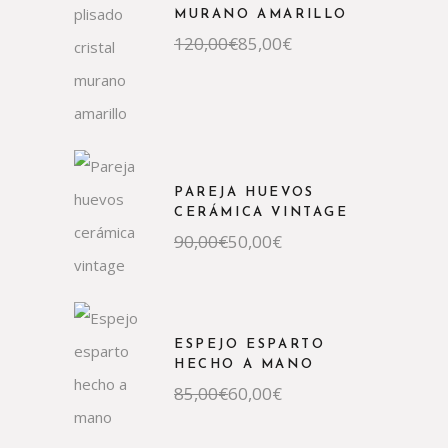
MURANO AMARILLO
El
El
120,00
€
85,00
€
precio
precio
original
actual
era:
es:
120,00€.
85,00€.
PAREJA HUEVOS
CERÁMICA VINTAGE
El
El
90,00
€
50,00
€
precio
precio
original
actual
era:
es:
90,00€.
50,00€.
ESPEJO ESPARTO
HECHO A MANO
El
El
85,00
€
60,00
€
precio
precio
original
actual
era:
es: