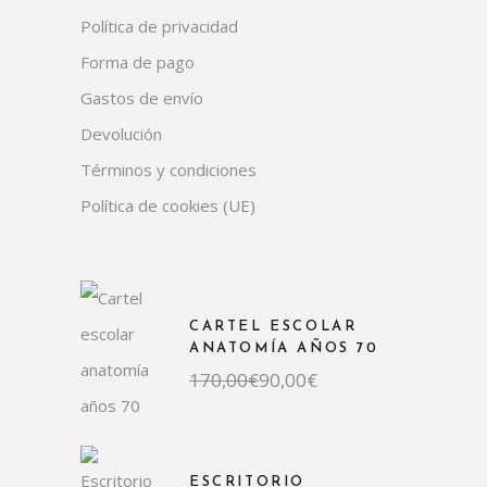
Política de privacidad
Forma de pago
Gastos de envío
Devolución
Términos y condiciones
Política de cookies (UE)
CARTEL ESCOLAR
ANATOMÍA AÑOS 70
El
El
170,00
€
90,00
€
precio
precio
original
actual
era:
es:
170,00€.
90,00€.
ESCRITORIO