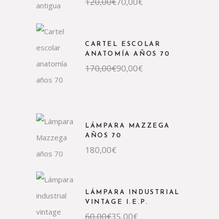
El
El
120,00
€
70,00
€
precio
precio
original
actual
era:
es:
120,00€.
70,00€.
CARTEL ESCOLAR
ANATOMÍA AÑOS 70
El
El
170,00
€
90,00
€
precio
precio
original
actual
era:
es:
170,00€.
90,00€.
LÁMPARA MAZZEGA
AÑOS 70
180,00
€
LÁMPARA INDUSTRIAL
VINTAGE I.E.P.
El
El
60,00
€
35,00
€