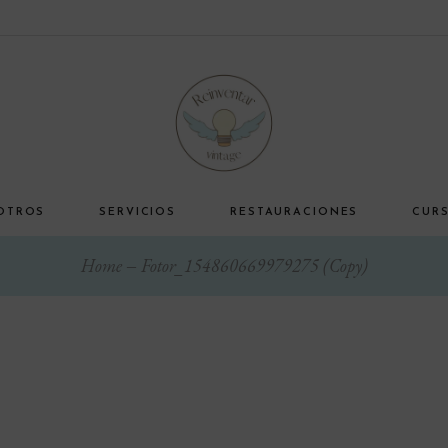
OTROS
SERVICIOS
RESTAURACIONES
CUR
Home
Fotor_154860669979275 (Copy)