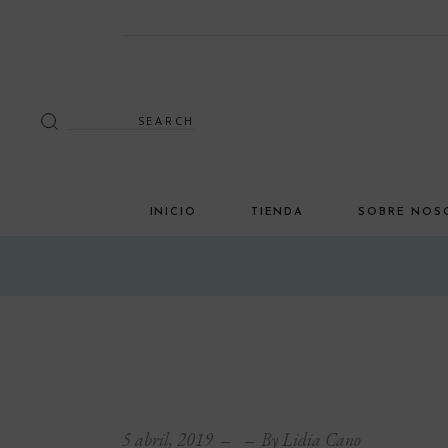
Search
for:
INICIO
TIENDA
SOBRE NOS
Decoración
Luminaria
Mimbre
Miscelánea
Mobiliario
5 abril, 2019
By
Lidia Cano
Verano en tu terraza