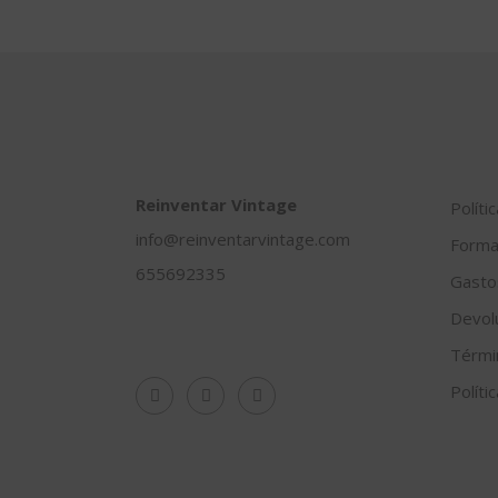
Reinventar Vintage
Políti
info@reinventarvintage.com
Forma
655692335
Gasto
Devol
Térmi
Políti