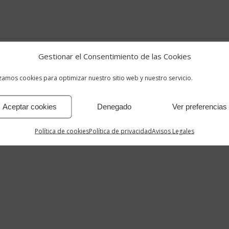
Gestionar el Consentimiento de las Cookies
izamos cookies para optimizar nuestro sitio web y nuestro servicio.
b en este navegador para la próxima vez que comente.
Aceptar cookies
Denegado
Ver preferencias
Política de cookies
Política de privacidad
Avisos Legales