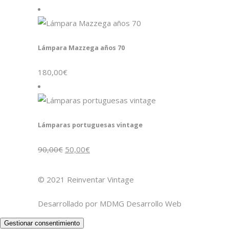
Lámpara Mazzega años 70
180,00
€
Lámparas portuguesas vintage
El
El
90,00
€
50,00
€
precio
precio
original
actual
era:
es:
90,00€.
50,00€.
© 2021 Reinventar Vintage
Desarrollado por
MDMG Desarrollo Web
Gestionar consentimiento