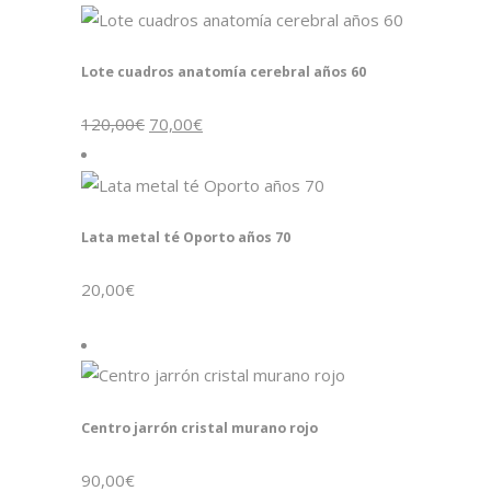
Lote cuadros anatomía cerebral años 60
El
El
120,00
€
70,00
€
precio
precio
original
actual
era:
es:
120,00€.
70,00€.
Lata metal té Oporto años 70
20,00
€
Centro jarrón cristal murano rojo
90,00
€