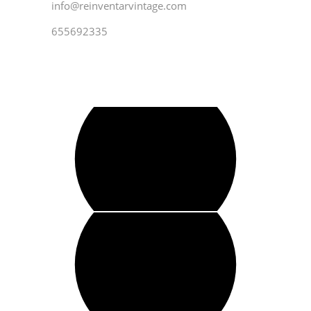
info@reinventarvintage.com
655692335