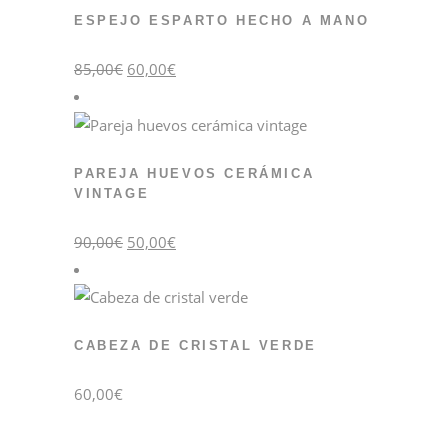
ESPEJO ESPARTO HECHO A MANO
El
El
85,00
€
60,00
€
precio
precio
original
actual
era:
es:
85,00€.
60,00€.
PAREJA HUEVOS CERÁMICA
VINTAGE
El
El
90,00
€
50,00
€
precio
precio
original
actual
era:
es:
90,00€.
50,00€.
CABEZA DE CRISTAL VERDE
60,00
€