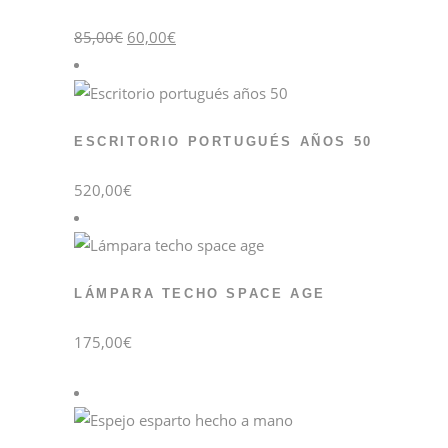
El
El
85,00
€
60,00
€
precio
precio
original
actual
era:
es:
85,00€.
60,00€.
ESCRITORIO PORTUGUÉS AÑOS 50
520,00
€
LÁMPARA TECHO SPACE AGE
175,00
€