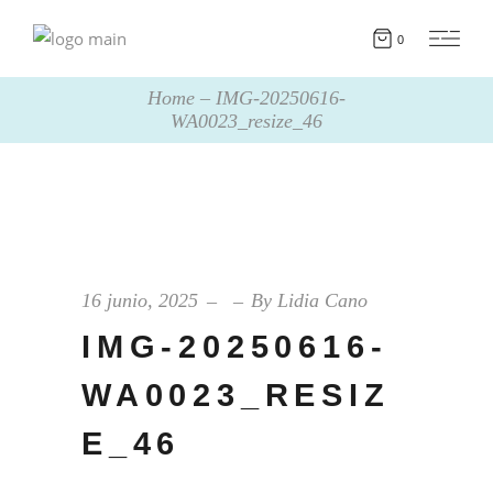
0
Home
IMG-20250616-
WA0023_resize_46
16 junio, 2025
By
Lidia Cano
IMG-20250616-
WA0023_RESIZ
E_46