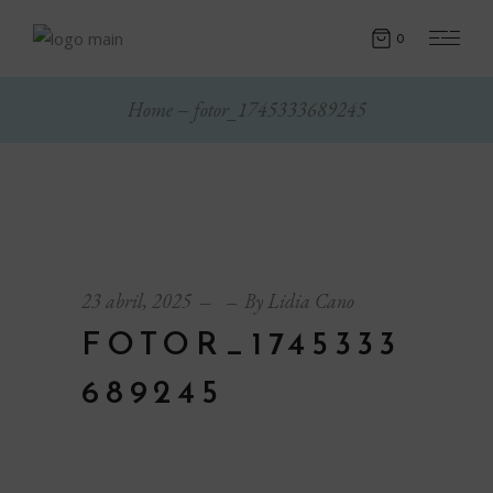
0
Home
fotor_1745333689245
23 abril, 2025
By
Lidia Cano
FOTOR_1745333
689245