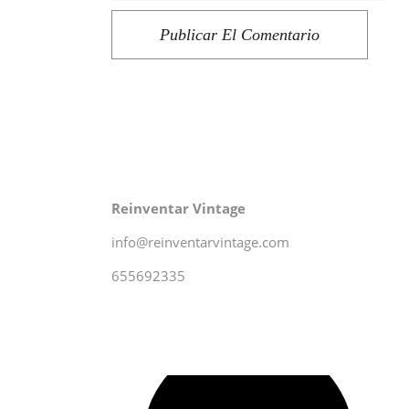
Publicar El Comentario
Reinventar Vintage
info@reinventarvintage.com
655692335