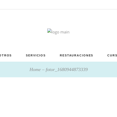
OTROS
SERVICIOS
RESTAURACIONES
CURS
Home
fotor_1680944873339