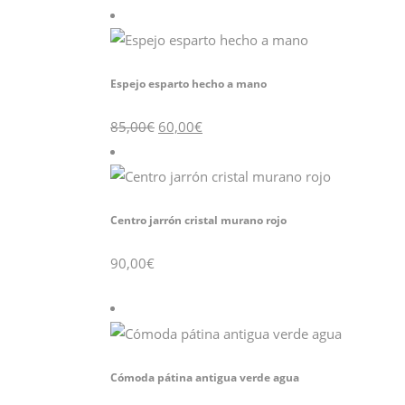
original
actual
era:
es:
120,00€.
70,00€.
Espejo esparto hecho a mano
El
El
85,00
€
60,00
€
precio
precio
original
actual
era:
es:
85,00€.
60,00€.
Centro jarrón cristal murano rojo
90,00
€
Cómoda pátina antigua verde agua