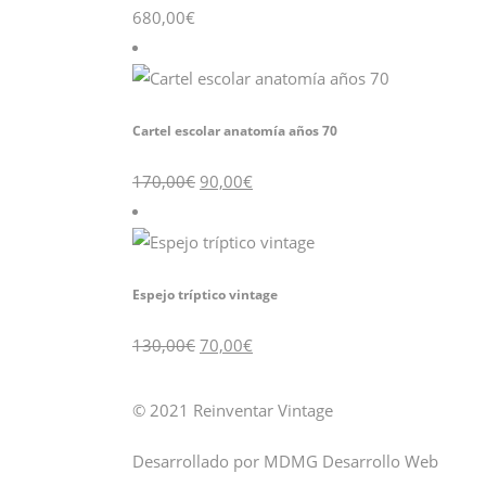
680,00
€
Cartel escolar anatomía años 70
El
El
170,00
€
90,00
€
precio
precio
original
actual
era:
es:
170,00€.
90,00€.
Espejo tríptico vintage
El
El
130,00
€
70,00
€
precio
precio
original
actual
era:
es:
130,00€.
70,00€.
© 2021 Reinventar Vintage
Desarrollado por
MDMG Desarrollo Web