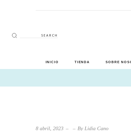
Search
for:
INICIO
TIENDA
SOBRE NOS
Decoración
Luminaria
Mimbre
Miscelánea
Mobiliario
8 abril, 2023
By
Lidia Cano
Verano en tu terraza