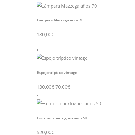
era:
es:
90,00€.
50,00€.
Lámpara Mazzega años 70
180,00
€
Espejo tríptico vintage
El
El
130,00
€
70,00
€
precio
precio
original
actual
era:
es:
130,00€.
70,00€.
Escritorio portugués años 50
520,00
€