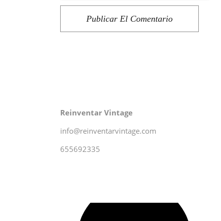
Publicar El Comentario
Reinventar Vintage
info@reinventarvintage.com
655692335