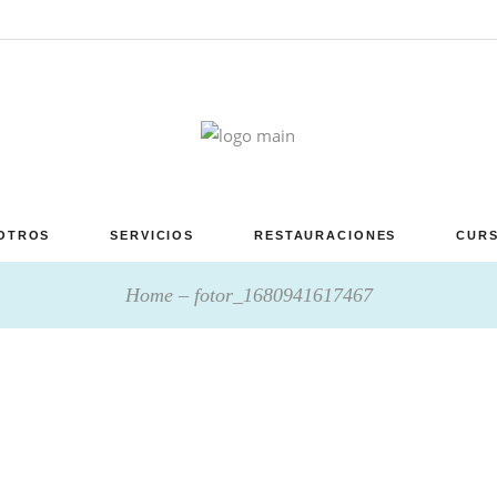
OTROS
SERVICIOS
RESTAURACIONES
CURS
Home
fotor_1680941617467