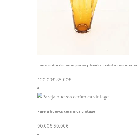
Raro centro de mesa jarrón plisado cristal murano amar
El
El
120,00
€
85,00
€
precio
precio
original
actual
era:
es:
120,00€.
85,00€.
Pareja huevos cerámica vintage
El
El
90,00
€
50,00
€
precio
precio
original
actual