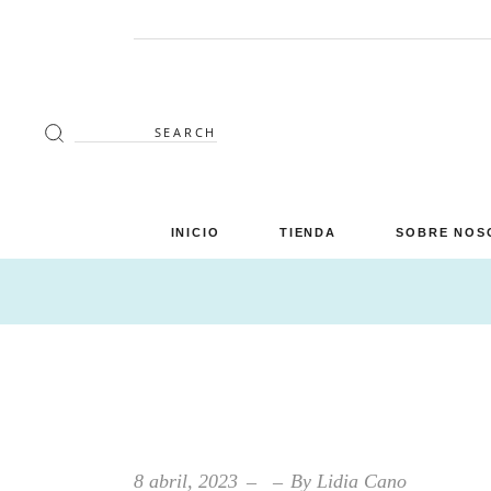
Search
for:
INICIO
TIENDA
SOBRE NOS
Decoración
Luminaria
Mimbre
Miscelánea
Mobiliario
8 abril, 2023
By
Lidia Cano
Verano en tu terraza