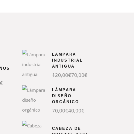
LÁMPARA
INDUSTRIAL
ANTIGUA
AÑOS
El
El
120,00
€
70,00
€
precio
precio
€
original
actual
era:
es:
LÁMPARA
120,00€.
70,00€.
DISEÑO
ORGÁNICO
El
El
70,00
€
40,00
€
precio
precio
original
actual
era:
es:
CABEZA DE
70,00€.
40,00€.