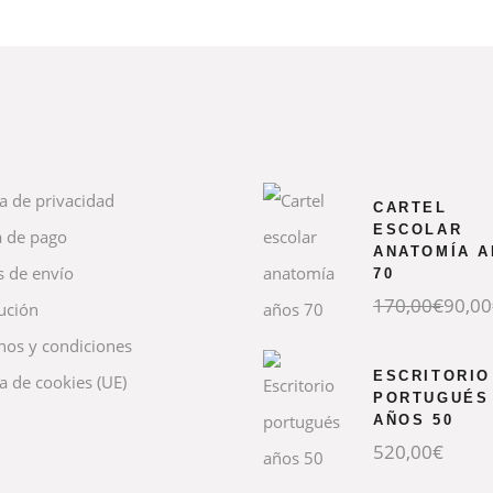
ca de privacidad
CARTEL
ESCOLAR
 de pago
ANATOMÍA 
s de envío
70
El
El
170,00
€
90,00
ución
precio
precio
original
actual
nos y condiciones
era:
es:
170,00€.
90,00€.
ESCRITORIO
ca de cookies (UE)
PORTUGUÉS
AÑOS 50
520,00
€