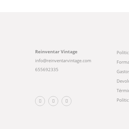
Reinventar Vintage
Políti
info@reinventarvintage.com
Forma
655692335
Gasto
Devol
Térmi
Políti