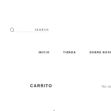
Search
for:
INICIO
TIENDA
SOBRE NOS
Decoración
Luminaria
Mimbre
CARRITO
No se
Miscelánea
Mobiliario
Verano en tu terraza