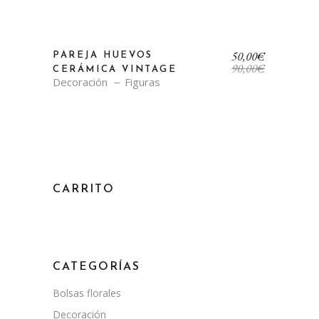
El
El
50,00
€
PAREJA HUEVOS
precio
precio
90,00
€
CERÁMICA VINTAGE
original
actual
Decoración
Figuras
era:
es:
90,00€.
50,00€.
CARRITO
CATEGORÍAS
Bolsas florales
Decoración