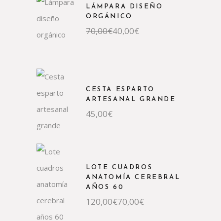
LÁMPARA DISEÑO
ORGÁNICO
El
El
70,00
€
40,00
€
precio
precio
original
actual
era:
es:
70,00€.
40,00€.
CESTA ESPARTO
ARTESANAL GRANDE
45,00
€
LOTE CUADROS
ANATOMÍA CEREBRAL
AÑOS 60
El
El
120,00
€
70,00
€
precio
precio
original
actual