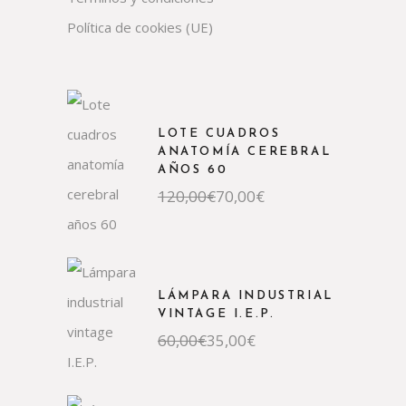
Política de cookies (UE)
LOTE CUADROS
ANATOMÍA CEREBRAL
AÑOS 60
El
El
120,00
€
70,00
€
precio
precio
original
actual
era:
es:
120,00€.
70,00€.
LÁMPARA INDUSTRIAL
VINTAGE I.E.P.
El
El
60,00
€
35,00
€
precio
precio
original
actual
era:
es:
60,00€.
35,00€.