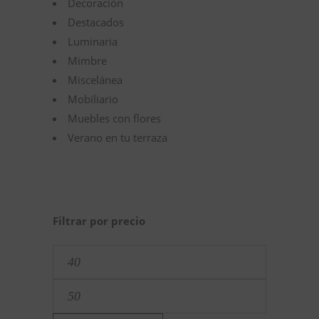
Decoración
Destacados
Luminaria
Mimbre
Miscelánea
Mobiliario
Muebles con flores
Verano en tu terraza
Filtrar por precio
Precio
mínimo
Precio
máximo