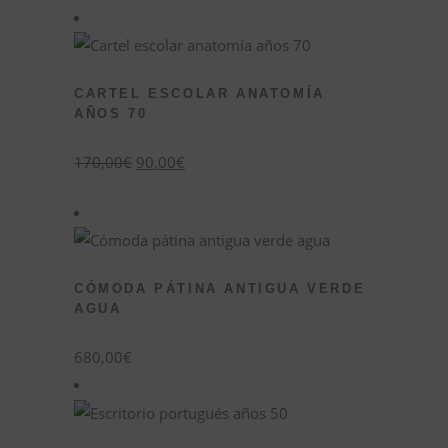
CARTEL ESCOLAR ANATOMÍA
AÑOS 70
El
El
170,00
€
90,00
€
precio
precio
original
actual
era:
es:
170,00€.
90,00€.
CÓMODA PÁTINA ANTIGUA VERDE
AGUA
680,00
€