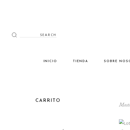
Search
for:
INICIO
TIENDA
SOBRE NOS
Decoración
Luminaria
Mimbre
CARRITO
Mostr
Miscelánea
Mobiliario
Verano en tu terraza