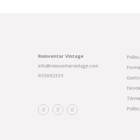
Reinventar Vintage
Políti
info@reinventarvintage.com
Forma
655692335
Gasto
Devol
Térmi
Políti