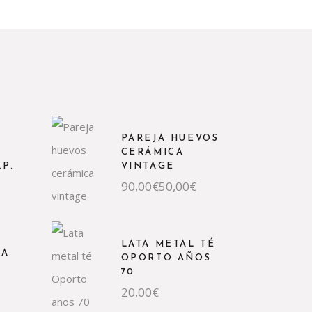
PAREJA HUEVOS
CERÁMICA
.P.
VINTAGE
El
El
90,00
€
50,00
€
precio
precio
original
actual
era:
es:
90,00€.
50,00€.
LATA METAL TÉ
JA
OPORTO AÑOS
70
20,00
€