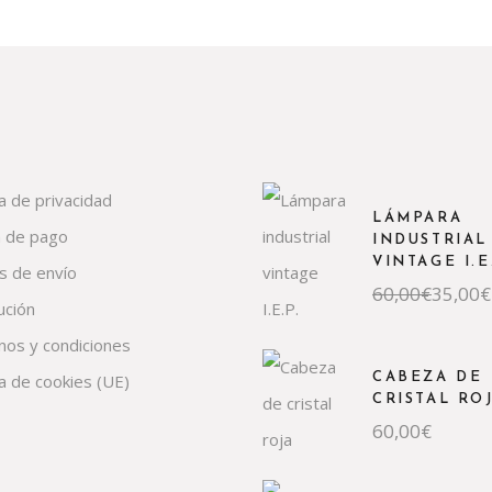
ca de privacidad
LÁMPARA
 de pago
INDUSTRIAL
VINTAGE I.E
s de envío
El
El
60,00
€
35,00
€
ución
precio
precio
original
actual
nos y condiciones
era:
es:
60,00€.
35,00€.
ca de cookies (UE)
CABEZA DE
CRISTAL RO
60,00
€