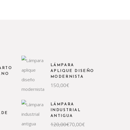
LÁMPARA
ARTO
APLIQUE DISEÑO
ANO
MODERNISTA
150,00
€
LÁMPARA
INDUSTRIAL
RDE
ANTIGUA
El
El
120,00
€
70,00
€
precio
precio