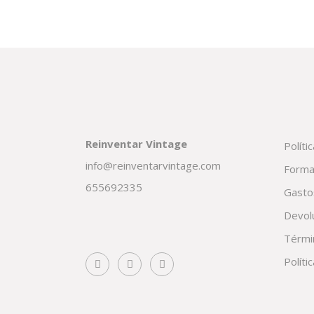
Reinventar Vintage
Políti
info@reinventarvintage.com
Forma
655692335
Gasto
Devol
Térmi
Políti