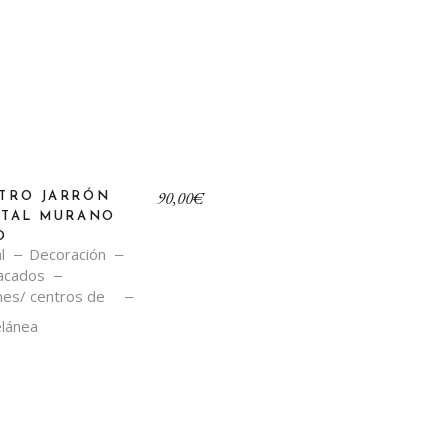
90,00
€
TRO JARRÓN
STAL MURANO
O
l
Decoración
acados
nes/ centros de
lánea