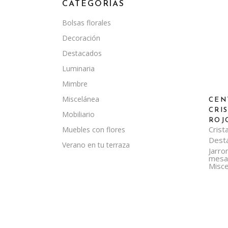
CATEGORÍAS
Bolsas florales
Decoración
Destacados
Luminaria
Mimbre
Miscelánea
CEN
CRI
Mobiliario
ROJ
Crista
Muebles con flores
Dest
Verano en tu terraza
Jarro
mesa
Misce