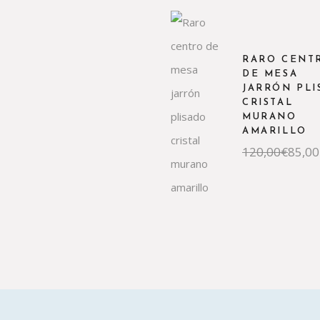
RARO CENT
DE MESA
JARRÓN PLI
CRISTAL
MURANO
AMARILLO
El
El
120,00
€
85,00
precio
precio
original
actual
era:
es:
120,00€.
85,00€.