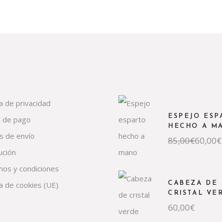
ca de privacidad
ESPEJO ESP
 de pago
HECHO A M
s de envío
El
El
85,00
€
60,00
€
precio
precio
ución
original
actual
era:
es:
nos y condiciones
85,00€.
60,00€.
ca de cookies (UE)
CABEZA DE
CRISTAL VE
60,00
€