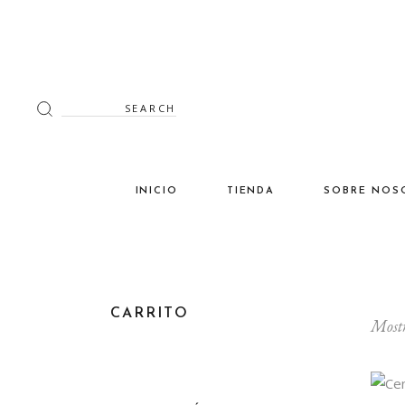
Search
for:
INICIO
TIENDA
SOBRE NOS
Decoración
Luminaria
Mimbre
CARRITO
Mostr
Miscelánea
Mobiliario
Verano en tu terraza