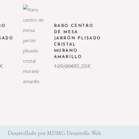
original
actual
era:
es:
120,00€.
70,00€.
RO
RARO CENTRO
DE MESA
SADO
JARRÓN PLISADO
CRISTAL
MURANO
AMARILLO
El
El
€
120,00
€
85,00
€
precio
precio
original
actual
era:
es:
120,00€.
85,00€.
Desarrollado por
MDMG Desarrollo Web