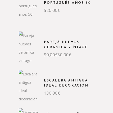
PORTUGUÉS AÑOS 50
520,00
€
PAREJA HUEVOS
CERÁMICA VINTAGE
El
El
90,00
€
50,00
€
precio
precio
original
actual
era:
es:
90,00€.
50,00€.
ESCALERA ANTIGUA
IDEAL DECORACIÓN
130,00
€