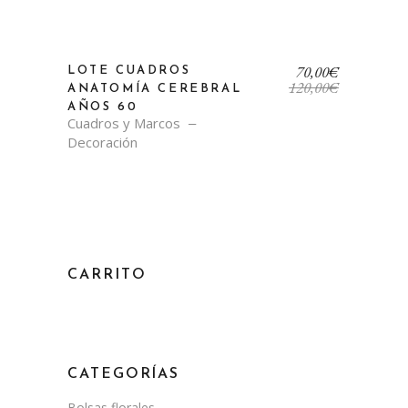
El
El
70,00
€
LOTE CUADROS
precio
precio
120,00
€
ANATOMÍA CEREBRAL
original
actual
AÑOS 60
era:
es:
Cuadros y Marcos
120,00€.
70,00€.
Decoración
CARRITO
CATEGORÍAS
Bolsas florales