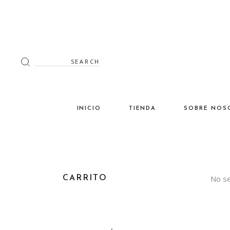
Search
for:
INICIO
TIENDA
SOBRE NOS
Decoración
Luminaria
Mimbre
No se
CARRITO
Miscelánea
Mobiliario
Verano en tu terraza