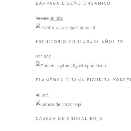
LÁMPARA DISEÑO ORGÁNICO
El
El
70,00
€
40,00
€
precio
precio
original
actual
era:
es:
70,00€.
40,00€.
ESCRITORIO PORTUGUÉS AÑOS 50
520,00
€
FLAMENCA GITANA FIGURITA PORCE
40,00
€
CABEZA DE CRISTAL ROJA