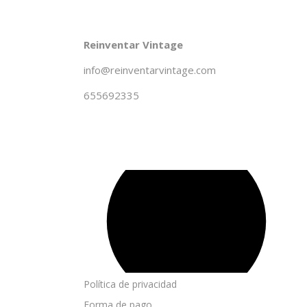
Reinventar Vintage
info@reinventarvintage.com
655692335
Política de privacidad
Forma de pago