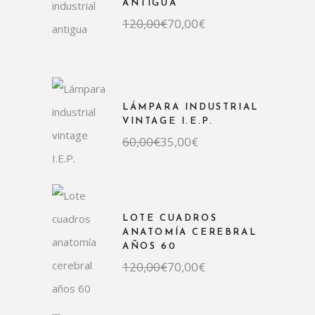
ANTIGUA
El
El
120,00
€
70,00
€
precio
precio
original
actual
era:
es:
120,00€.
70,00€.
LÁMPARA INDUSTRIAL
VINTAGE I.E.P.
El
El
60,00
€
35,00
€
precio
precio
original
actual
era:
es:
60,00€.
35,00€.
LOTE CUADROS
ANATOMÍA CEREBRAL
AÑOS 60
El
El
120,00
€
70,00
€
precio
precio
original
actual
era:
es:
120,00€.
70,00€.