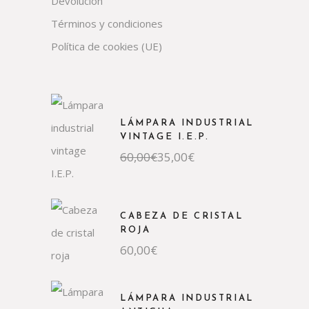
Devolución
Términos y condiciones
Política de cookies (UE)
LÁMPARA INDUSTRIAL
VINTAGE I.E.P.
El
El
60,00
€
35,00
€
precio
precio
original
actual
era:
es:
60,00€.
35,00€.
CABEZA DE CRISTAL
ROJA
60,00
€
LÁMPARA INDUSTRIAL