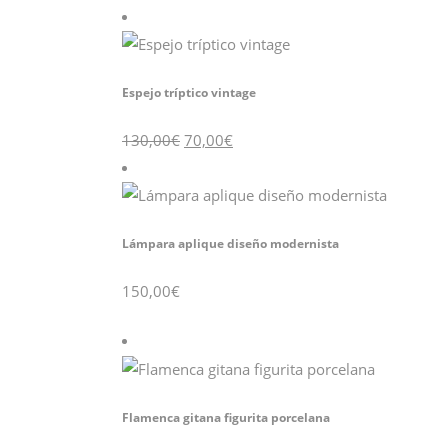
original
actual
era:
es:
120,00€.
70,00€.
Espejo tríptico vintage
El
El
130,00
€
70,00
€
precio
precio
original
actual
era:
es:
130,00€.
70,00€.
Lámpara aplique diseño modernista
150,00
€
Flamenca gitana figurita porcelana