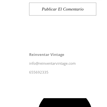
Publicar El Comentario
Reinventar Vintage
info@reinventarvintage.com
655692335