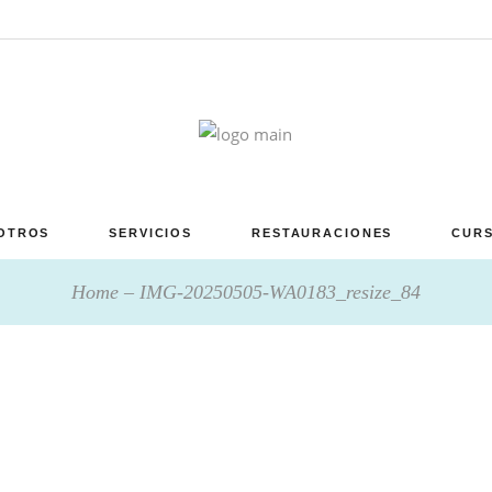
OTROS
SERVICIOS
RESTAURACIONES
CURS
Home
IMG-20250505-WA0183_resize_84