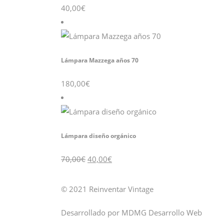
40,00
€
Lámpara Mazzega años 70
180,00
€
Lámpara diseño orgánico
El
El
70,00
€
40,00
€
precio
precio
original
actual
era:
es:
70,00€.
40,00€.
© 2021 Reinventar Vintage
Desarrollado por
MDMG Desarrollo Web