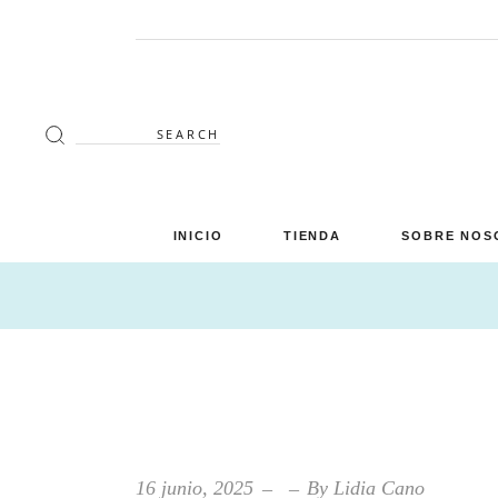
Search
for:
INICIO
TIENDA
SOBRE NOS
Decoración
Luminaria
Mimbre
Miscelánea
Mobiliario
16 junio, 2025
By
Lidia Cano
Verano en tu terraza