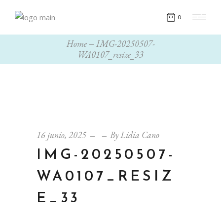
0
Home
IMG-20250507-
WA0107_resize_33
16 junio, 2025
By
Lidia Cano
IMG-20250507-
WA0107_RESIZ
E_33