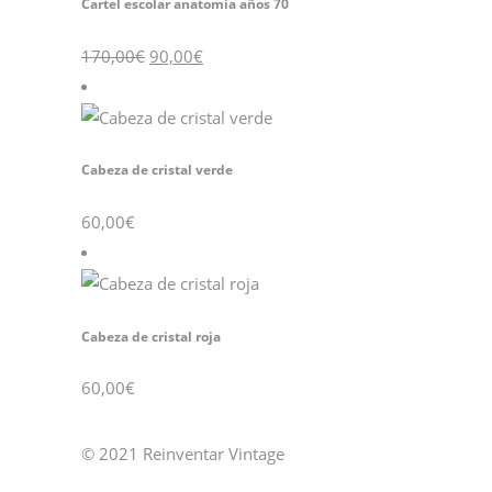
Cartel escolar anatomía años 70
El
El
170,00
€
90,00
€
precio
precio
original
actual
era:
es:
170,00€.
90,00€.
Cabeza de cristal verde
60,00
€
Cabeza de cristal roja
60,00
€
© 2021 Reinventar Vintage