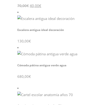
El
El
70,00
€
40,00
€
precio
precio
original
actual
era:
es:
70,00€.
40,00€.
Escalera antigua ideal decoración
130,00
€
Cómoda pátina antigua verde agua
680,00
€