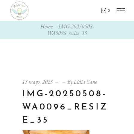
0
Home
IMG-20250508-
WA0096_resize_35
13 mayo, 2025
By
Lidia Cano
IMG-20250508-
WA0096_RESIZ
E_35