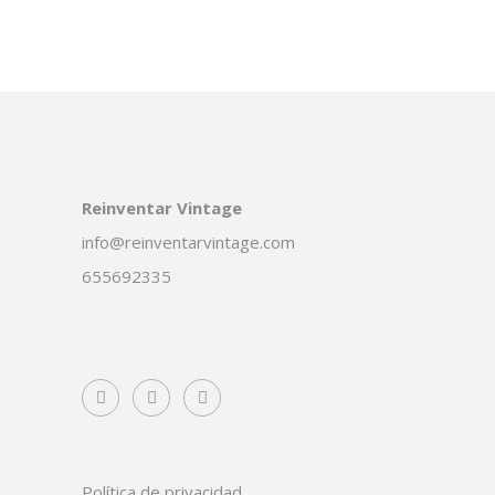
Reinventar Vintage
info@reinventarvintage.com
655692335
Política de privacidad