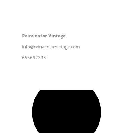
Reinventar Vintage
info@reinventarvintage.com
655692335