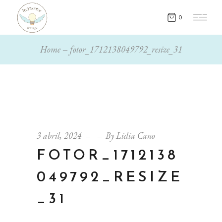
0
Home
fotor_1712138049792_resize_31
3 abril, 2024
By
Lidia Cano
FOTOR_1712138
049792_RESIZE
_31