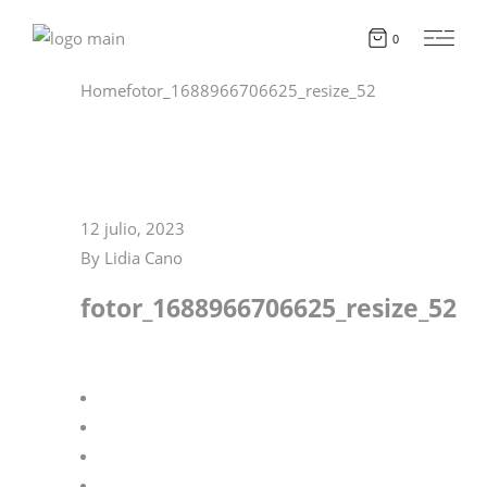
0
Home
fotor_1688966706625_resize_52
12 julio, 2023
By
Lidia Cano
fotor_1688966706625_resize_52