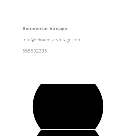
Reinventar Vintage
info@reinventarvintage.com
655692335